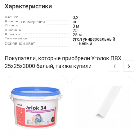
Характеристики
Способ установки
Гвоздики без шляпок
Вес, кг
0,2
Единица измерения
шт
Герметик
Длина
3 м
Жидкие гвозди
Ширина
25
Высота
25 м
Тип товара
Угол универсальный
Основной цвет
Белый
Производитель
Россия
Покупатели, которые приобрели Уголок ПВХ
Цвет
Белый
‹
›
25х25х3000 белый, также купили