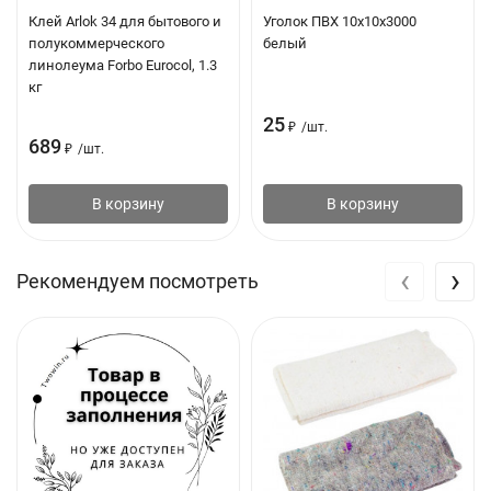
Клей Arlok 34 для бытового и
Уголок ПВХ 10х10х3000
полукоммерческого
белый
линолеума Forbo Eurocol, 1.3
кг
25
₽
/
шт.
689
₽
/
шт.
В корзину
В корзину
‹
›
Рекомендуем посмотреть