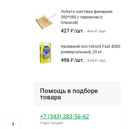
Лопата снеговая фанерная
500*380 с черенком (с
планкой)
427
₽
/
шт.
441
₽
/
шт.
Наливной пол Vetonit Fast 4000
универсальный, 20 кг
496
₽
/
шт.
578
₽
/
шт.
Помощь в подборе
товара
+7 (343) 383-56-62
›
Отдел продаж