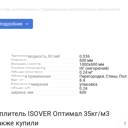
х стен, выполненных с применением мелкоштучных материалов.
подробнее
вли, подвесные потолки, полы по лагам.
Теплопроводность, Вт/мК
0.036
Ширина
600 мм
Размеры матов
1000x600 мм
изкому коэффициенту теплопроводности.
Группа горючести
НГ (негорючий)
Объем упаковки
0.24 м³
Области применения
Перегородки, Стены, Пол
Вес, кг
8.4
Единица измерения
упаковка
объем, м3
0.24
ширина, мм
600
еплитель ISOVER Оптимал 35кг/м3
‹
также купили