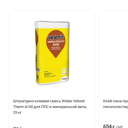
Штукатурно-клеевая смесь Weber Vetonit
Клей-пена пр
Therm А100 для ППС и минеральной ваты,
пенополистиро
25 кг
654
₽
/
шт.