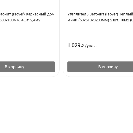
тонит (Isover) Каркасный дом
Утеплитель Ветонит (Isover) Теплы
600х100мм, 4шт. 2,4м2
мини (50x610x8200мм) 2 шт. 10м2 (
1 029
₽
/
упак.
В корзину
В корзину