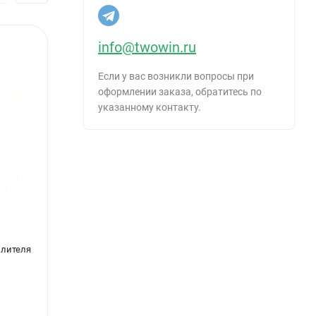
info@twowin.ru
Если у вас возникли вопросы при
оформлении заказа, обратитесь по
указанному контакту.
плителя
Клеевая смесь для минваты Termokreps
Штука
MW (Зима до -10), 25 кг
Therm
581
1 20
₽
/
шт.