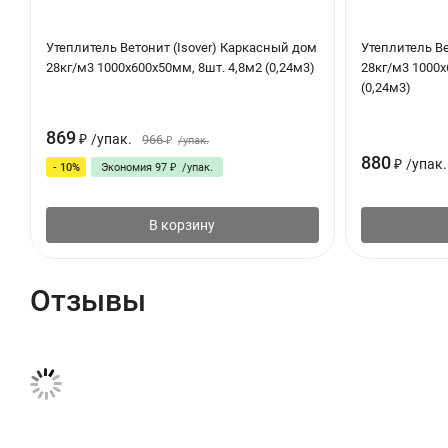
Утеплитель Ветонит (Isover) Каркасный дом
Утеплитель Ве
28кг/м3 1000х600х50мм, 8шт. 4,8м2 (0,24м3)
28кг/м3 1000х
(0,24м3)
869
₽
/
упак.
966
₽
/
упак.
880
₽
/
упак.
- 10%
Экономия
97
₽
/
упак.
В корзину
Отзывы