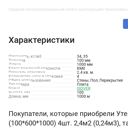
Средний теплоизоляционный слой в конструкциях трехслойны
Преимущества:
Широкая область применения: утепление стен, скатные кро
Характеристики
Быстро и легко монтируется.
Компенсирует неровности поверхности.
Плотность, кг/м3
34, 35
Толщина
100 мм
Длина
1000 мм
Обеспечивает высокий уровень теплозащиты благодаря н
Класс пожарной опасности
КМ0
Площадь упаковки
2.4 кв. м.
Не требует дополнительного крепежа.
Количество штук в упаковке
4
Сфера использования
Стены, Пол, Перекрытия
Тип товара
Плита
Относится к группе негорючих материалов (НГ).
Бренд
ISOVER
высота, мм
100
Длина, мм
1000 м
Покупатели, которые приобрели Ут
(100*600*1000) 4шт. 2,4м2 (0,24м3), 