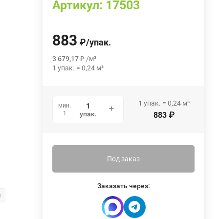
Артикул:
17503
883
₽
/
упак.
3 679,17
₽
/
м³
1
упак.
=
0,24
м³
1
упак.
=
0,24
м³
мин.
1
упак.
883
₽
Под заказ
Заказать через:
м