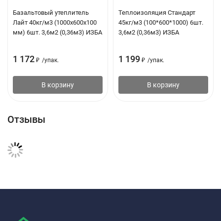
Базальтовый утеплитель
Теплоизоляция Стандарт
Марка
Предел прочности при растяжении
Лайт 40кг/м3 (1000х600х100
45кг/м3 (100*600*1000) 6шт.
плиты
параллельно лицевым поверхностям, кПа, не
мм) 6шт. 3,6м2 (0,36м3) ИЗБА
3,6м2 (0,36м3) ИЗБА
менее
1 172
1 199
₽
/
упак.
₽
/
упак.
EURO-
4
Лайт
В корзину
В корзину
25
EURO-
6
Отзывы
Лайт
30
EURO-
8
Лайт
35
EURO-
10