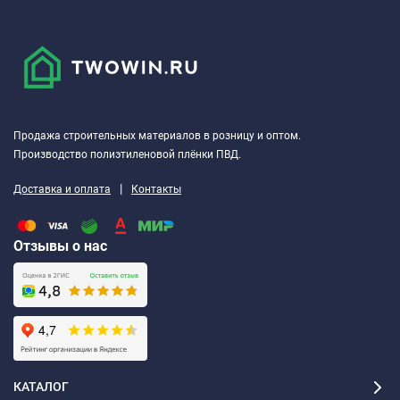
Предел прочности при
кПа, не
3
растяжении параллельно
менее
лицевым поверхностям
Водопоглощение при
кг/м², не
1.0
Продажа строительных материалов в розницу и оптом.
частичном погружении
более
Производство полиэтиленовой плёнки ПВД.
|
Доставка и оплата
Контакты
Отзывы о нас
КАТАЛОГ