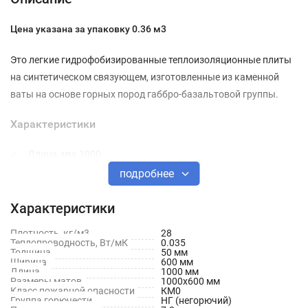
Цена указана за упаковку 0.36 м3
Это легкие гидрофобизированные теплоизоляционные плиты
на синтетическом связующем, изготовленные из каменной
ваты на основе горных пород габбро-базальтовой группы.
Характеристики
Длина, мм: 1000
подробнее
Ширина, мм: 600
Толщина, мм: 50
Характеристики
Плотность кг/м3: 28
Плотность, кг/м3
28
Теплопроводность, Вт/мК
0.035
Количество в упаковке, шт: 12
Толщина
50 мм
Ширина
600 мм
Длина
1000 мм
Объем упаковки, м3: 0.36
Размеры матов
1000x600 мм
Класс пожарной опасности
КМ0
Площадь упаковки, м2: 7.2
Группа горючести
НГ (негорючий)