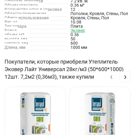
Площадь упаковки
7.2 кв. м.
Объем упаковки
0.36 м³
ЭКОВЕР ЛАЙТ УНИВЕРСАЛ применяется в качестве тепло- и
Количество штук в упаковке
12
Области применения
Потолки, Кровля, Стены, Пол
звукоизоляционного слоя в ненагружаемых конструкциях
Сфера использования
Кровля, Стены, Пол
Вес, кг
10.08
всех типов зданий:
Тип товара
Плита
Бренд
Эковер
объем, м3
0.36
скатных кровлях;
высота, мм
50
ширина, мм
600
Длина, мм
1000 мм
стенах;
мансардных помещениях;
Покупатели, которые приобрели Утеплитель
Эковер Лайт Универсал 28кг/м3 (50*600*1000)
чердачных перекрытиях;
‹
›
12шт. 7,2м2 (0,36м3), также купили
внутренних перегородках;
полах с покрытием всех типов по несущим лагам с
укладкой утеплителя между лагами;
вентиляционных и отопительных системах, резервуарах,
трубопроводах, воздуховодах и промышленном
оборудовании при температуре изолируемой поверхности
до 400° С;