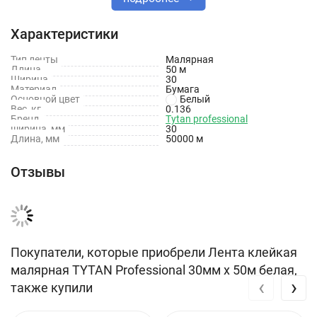
Проста в использовании
Характеристики
ТЕХНИЧЕСКИЕ ПАРАМЕТРЫ
Тип ленты
Малярная
Длина
50 м
Основа: слабокрепированная пропитанная бумага
Ширина
30
Материал
Бумага
Основной цвет
Белый
Используется каучуковый клей
Вес, кг
0.136
Бренд
Tytan professional
Термостойкость до +50°C
ширина, мм
30
Длина, мм
50000 м
Гарантийный срок хранения – 12 мес.
Отзывы
Покупатели, которые приобрели Лента клейкая
малярная TYTAN Professional 30мм x 50м белая,
‹
›
также купили