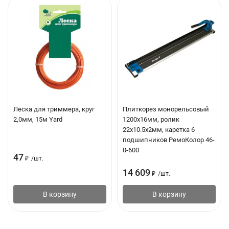
Леска для триммера, круг
Плиткорез монорельсовый
2,0мм, 15м Yard
1200x16мм, ролик
22x10.5x2мм, каретка 6
подшипников РемоКолор 46-
0-600
47
₽
/
шт.
14 609
₽
/
шт.
В корзину
В корзину