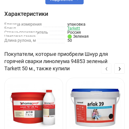
Длина: 50 м
Характеристики
Диаметр: 4 мм
Единица измерения
упаковка
Цвет: Зеленый
Бренд
Tarkett
Страна-производитель
Россия
Цветовая гамма
Зеленая
Длина рулона, м
50
Покупатели, которые приобрели Шнур для
горячей сварки линолеума 94853 зеленый
‹
›
Tarkett 50 м., также купили