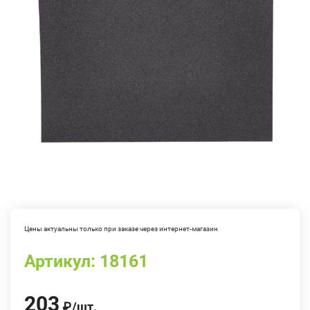
Цены актуальны только при заказе через интернет-магазин
Артикул:
18161
203
₽
/
шт.