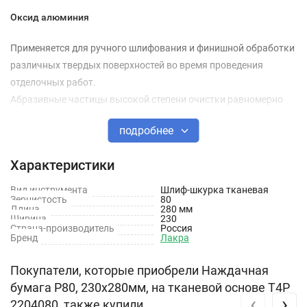
Оксид алюминия
Применяется для ручного шлифования и финишной обработки
различных твердых поверхностей во время проведения
отделочных работ.
Абразивные частицы высокой степени очистки равномерно
нанесены на основу электростатическим методом и надежно
подробнее
закреплены при помощи специальных смол.
Характеристики
Вид инструмента
Шлиф-шкурка тканевая
Зернистость
80
Длина
280 мм
Ширина
230
Страна-производитель
Россия
Бренд
Лакра
Покупатели, которые приобрели Наждачная
бумага Р80, 230х280мм, на тканевой основе T4P
‹
›
2204080, также купили