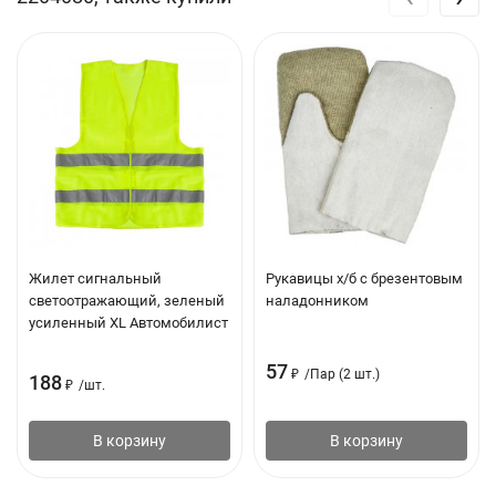
Жилет сигнальный
Рукавицы х/б с брезентовым
светоотражающий, зеленый
наладонником
усиленный XL Автомобилист
57
₽
/
Пар (2 шт.)
188
₽
/
шт.
В корзину
В корзину