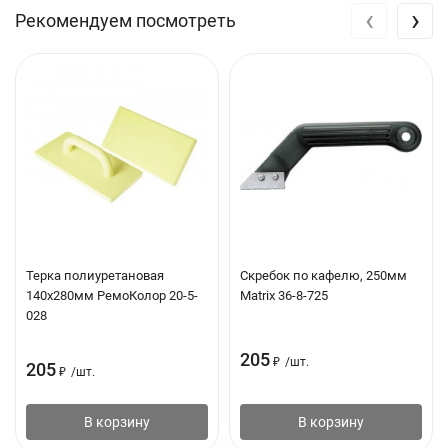
‹
›
Рекомендуем посмотреть
Терка полиуретановая
Скребок по кафелю, 250мм
140х280мм РемоКолор 20-5-
Matrix 36-8-725
028
205
₽
/
шт.
205
₽
/
шт.
В корзину
В корзину