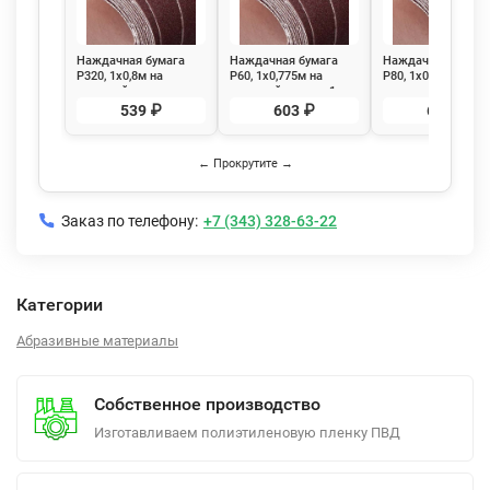
Наждачная бумага
Наждачная бумага
Наждачная бумаг
Р320, 1х0,8м на
Р60, 1х0,775м на
Р80, 1х0,8м на
тканевой основе
тканевой основе, 1
тканевой основе, 1
м.п.
м.п.
539 ₽
603 ₽
620 ₽
← Прокрутите →
Заказ по телефону:
+7 (343) 328-63-22
Категории
Абразивные материалы
Собственное производство
Изготавливаем полиэтиленовую пленку ПВД