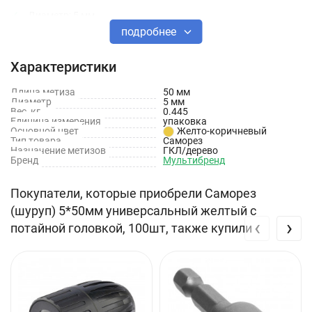
Диаметр: 5 мм
подробнее
Длина: 50 мм
Характеристики
Форма головки: Крестовая
Тип головки: Потайная
Длина метиза
50 мм
Диаметр
5 мм
Вес, кг
0.445
Наконечник: Острый
Единица измерения
упаковка
Основной цвет
Желто-коричневый
Цвет: Желтый
Тип товара
Саморез
Назначение метизов
ГКЛ/дерево
Бренд
Мультибренд
Покупатели, которые приобрели Саморез
(шуруп) 5*50мм универсальный желтый с
‹
›
потайной головкой, 100шт, также купили