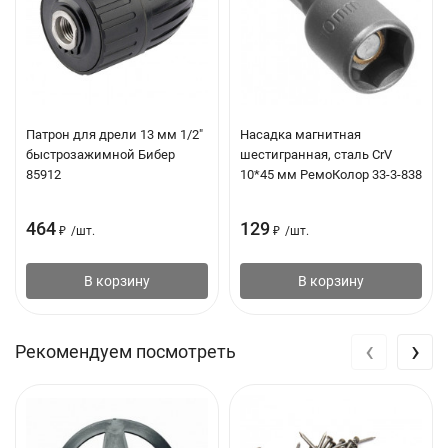
Патрон для дрели 13 мм 1/2"
Насадка магнитная
быстрозажимной Бибер
шестигранная, сталь CrV
85912
10*45 мм РемоКолор 33-3-838
464
129
₽
/
шт.
₽
/
шт.
В корзину
В корзину
‹
›
Рекомендуем посмотреть