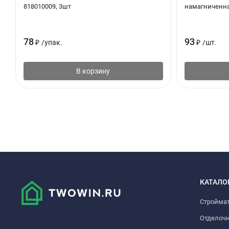
818010009, 3шт
намагниченна
78
93
₽
/
упак.
₽
/
шт.
В корзину
КАТАЛО
Стройма
Отделоч