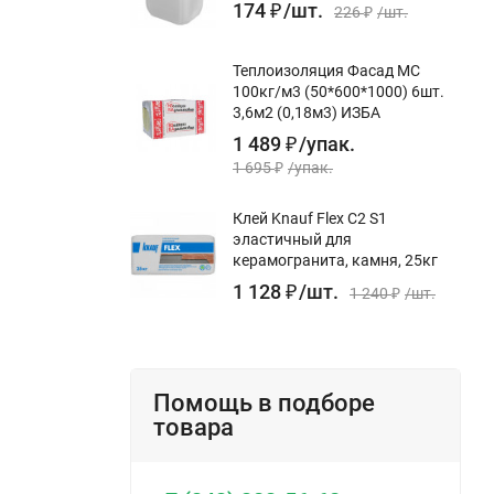
174
₽
/
шт.
226
₽
/
шт.
Теплоизоляция Фасад МС
100кг/м3 (50*600*1000) 6шт.
3,6м2 (0,18м3) ИЗБА
1 489
₽
/
упак.
1 695
₽
/
упак.
Клей Knauf Flex С2 S1
эластичный для
керамогранита, камня, 25кг
1 128
₽
/
шт.
1 240
₽
/
шт.
Помощь в подборе
товара