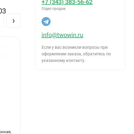
+7 (343) 383-56-62
Отдел продаж
03
›
info@twowin.ru
Если у вас возникли вопросы при
оформлении заказа, обратитесь по
указанному контакту.
онная,
Адаптер магнитный, 1/4 60мм РемоКолор
Насад