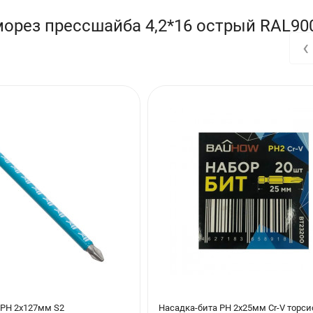
орез прессшайба 4,2*16 острый RAL90
‹
 PH 2х127мм S2
Насадка-бита PH 2х25мм Cr-V торси