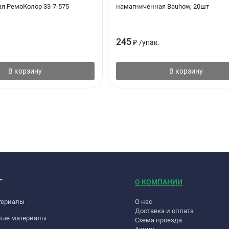
я РемоКолор 33-7-575
намагниченная Bauhow, 20шт
245
₽
/
упак.
В корзину
В корзину
Г
О КОМПАНИИ
териалы
О нас
Доставка и оплата
ные материалы
Схема проезда