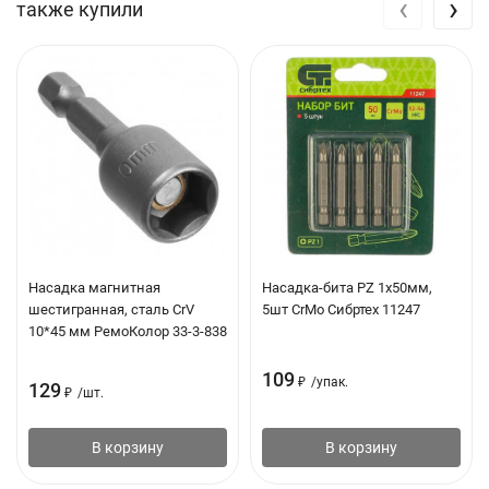
‹
›
также купили
Насадка магнитная
Насадка-бита PZ 1х50мм,
шестигранная, сталь CrV
5шт CrMo Сибртех 11247
10*45 мм РемоКолор 33-3-838
109
₽
/
упак.
129
₽
/
шт.
В корзину
В корзину