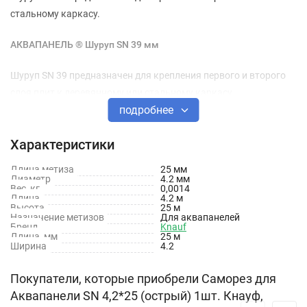
стальному каркасу.
АКВАПАНЕЛЬ ® Шуруп SN 39 мм
Шуруп SN 39 предназначен для крепления первого и второго
слоя плит к деревянному или стальному каркасу.
подробнее
АКВАПАНЕЛЬ ® Шуруп SN 55 мм
Характеристики
Шуруп SN 55 предназначен для крепления второго слоя плит к
Длина метиза
25 мм
деревянному каркасу или третьего слоя к стальному каркасу.
Диаметр
4.2 мм
Вес, кг
0,0014
Длина
4.2 м
Расход: 15 шт./м2 обшивки, расстояние между стойками — 600
Высота
25 м
Назначение метизов
Для аквапанелей
мм.
Бренд
Knauf
Длина, мм
25 м
Ширина
4.2
Покупатели, которые приобрели Саморез для
Аквапанели SN 4,2*25 (острый) 1шт. Кнауф,