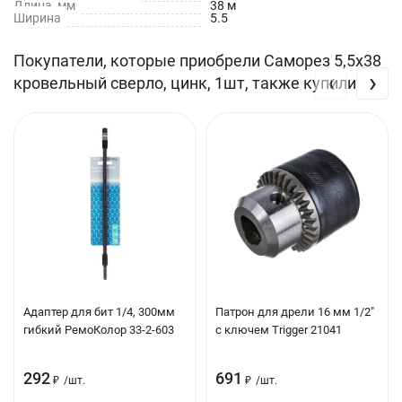
Длина, мм
38 м
Ширина
5.5
Примерный вес саморезов
Покупатели, которые приобрели Саморез 5,5х38
‹
›
кровельный сверло, цинк, 1шт, также купили
Адаптер для бит 1/4, 300мм
Патрон для дрели 16 мм 1/2"
гибкий РемоКолор 33-2-603
с ключем Trigger 21041
292
691
₽
/
шт.
₽
/
шт.