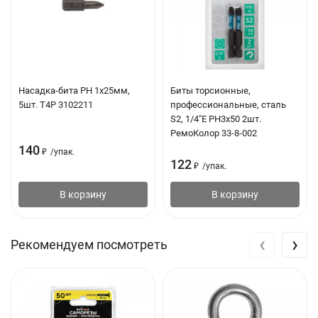
Насадка-бита PH 1х25мм,
Биты торсионные,
5шт. T4P 3102211
профессиональные, сталь
S2, 1/4"E PH3х50 2шт.
РемоКолор 33-8-002
140
₽
/
упак.
122
₽
/
упак.
В корзину
В корзину
‹
›
Рекомендуем посмотреть