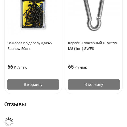
Саморез по дереву 3,5х45
Карабин пожарный DIN5299
Bauhow 50шт
М8 (1шт) SWFS
66
65
₽
/
упак.
₽
/
упак.
В корзину
В корзину
Отзывы