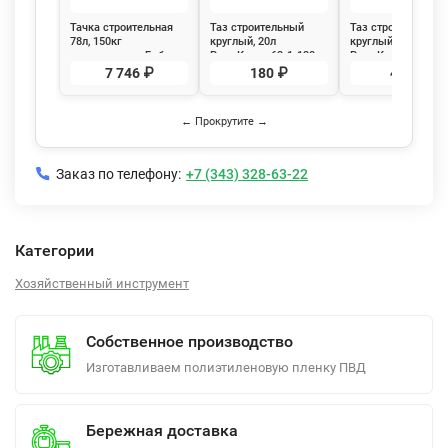
Тачка строительная
Таз строительный
Таз строительный
78л, 150кг
круглый, 20л
круглый, 65л
двухколесная Бибер
РемоКолор 62-1-120
РемоКолор 62-1-1
99404n
7 746 ₽
180 ₽
476 ₽
← Прокрутите →
Заказ по телефону:
+7 (343) 328-63-22
Категории
Хозяйственный инструмент
Собственное производство
Изготавливаем полиэтиленовую пленку ПВД
Бережная доставка