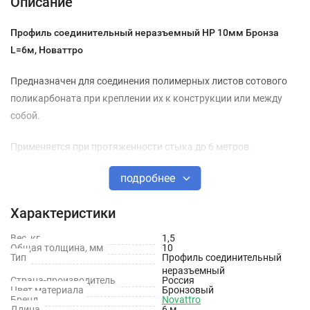
Описание
Профиль соединительный неразъемный НР 10мм Бронза
L=6м, Новаттро
Предназначен для соединения полимерных листов сотового
поликарбоната при креплении их к конструкции или между
собой.
Применяется при протяженности стыка до 6 метров.
подробнее
Используется при возведении арочных, скатных и
вертикальных конструкций:
Характеристики
дачных парников (теплиц);
Вес, кг
1,5
Общая толщина, мм
10
навесов, беседок;
Тип
Профиль соединительный
неразъемный
террас и других строений с цветной, прозрачной или
Страна-производитель
Россия
Цвет материала
Бронзовый
полупрозрачной крышей.
Бренд
Novattro
Длина
6 м