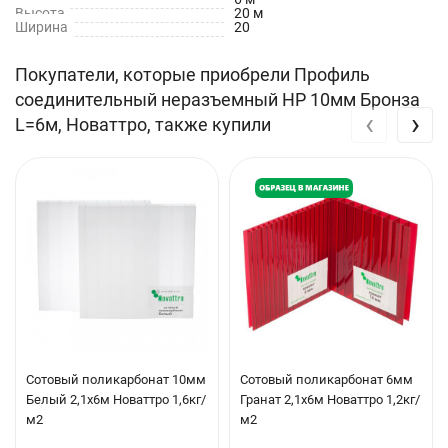
Высота
20 м
Технические характеристики
Ширина
20
Цвет: Бронза
Покупатели, которые приобрели Профиль
Длина: 6 м
соединительный неразъемный НР 10мм Бронза
‹
›
L=6м, Новаттро, также купили
Толщина: 10 мм
Применение
Соединительный неразъемный профиль имеет
фиксированную длину 6 метров.
Перед применением допускается индивидуальная обрезка по
размеру стыковочного соединения.
Чтобы осуществить стыковку, поликарбонатные панели
заводятся в специальные пазы профиля.
Сотовый поликарбонат 10мм
Сотовый поликарбонат 6мм
Белый 2,1х6м Новаттро 1,6кг/
Гранат 2,1х6м Новаттро 1,2кг/
м2
м2
При этом выдерживается термический зазор в 3-3.5 мм.