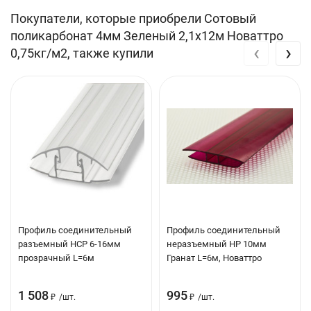
Покупатели, которые приобрели Сотовый
Свойства
Толщина листа
поликарбонат 4мм Зеленый 2,1х12м Новаттро
‹
›
0,75кг/м2, также купили
4
6 мм
8 мм
10
16 мм
мм
мм
Минимальный
700
1050
1600
1750
2800 мм
радиус
мм
мм
мм
мм
холодного
изгиба
Структура
H-образная
X-
листа
образная
Профиль соединительный
Профиль соединительный
Цвет
Зеленый
разъемный НCР 6-16мм
неразъемный НР 10мм
прозрачный L=6м
Гранат L=6м, Новаттро
Размер
2100х12000 мм
1 508
995
₽
/
шт.
₽
/
шт.