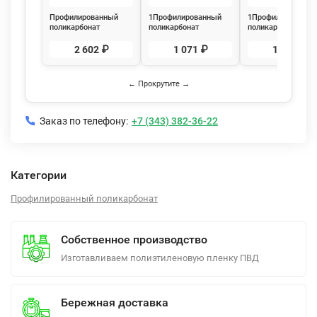
Профилированный
1Профилированный
1Профилированны
поликарбонат
поликарбонат
поликарбонат
трапеция
трапеция
трапеция
3000х1050х1,3мм
2000х1050х0,8мм
2000х1050х1,3мм
2 602 ₽
1 071 ₽
1 734 ₽
(прозрачный) Юг-Ойл-
(прозрачный) Юг-Ойл-
(прозрачный) Юг-
Пласт
Пласт
Пласт
← Прокрутите →
Заказ по телефону:
+7 (343) 382-36-22
Категории
Профилированный поликарбонат
Собственное производство
Изготавливаем полиэтиленовую пленку ПВД
Бережная доставка