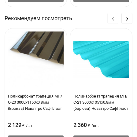
Толщина: 0.8 мм
‹
›
Рекомендуем посмотреть
Поликарбонат трапеция МП/
Поликарбонат трапеция МП/
С-20 3000х1150х0,8мм
С-21 3000х1051х0,8мм
(Бронза) Новаттро СафПласт
(бирюза) Новаттро СафПласт
2 129
2 360
₽
/
шт.
₽
/
шт.