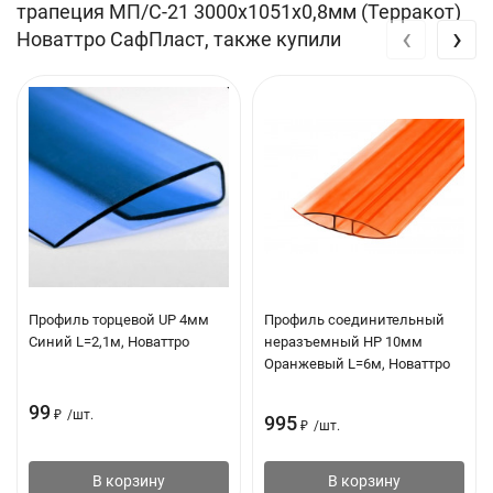
трапеция МП/С-21 3000х1051х0,8мм (Терракот)
‹
›
Новаттро СафПласт, также купили
Продуманная геометрия
— для удобного монтажа
Универсальный лист
— для кровель, фасадов, заборов
Повышенная несущая способности
— позволяет
экономить на металле
Технические характеристики
Объект применения: Для кровель, фасадов, заборов
Вид: Профилированный
Профиль: МП-21
Профиль торцевой UP 4мм
Профиль соединительный
Синий L=2,1м, Новаттро
неразъемный НР 10мм
Материал: Поликарбонат
Оранжевый L=6м, Новаттро
Цвет: Терракотовый
99
₽
/
шт.
995
₽
/
шт.
Длина: 3000 мм
Ширина: 1051 мм
В корзину
В корзину