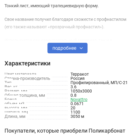
Тонкий лист, имеющий трапециевидную форму.
Свое название получил благодаря схожести с профнастилом
(его также называют «прозрачный профнастил»).
Используется как самостоятельный материал, так и в
подробнее
качестве светопрозрачного элемента в конструкции из
профнастила.
Характеристики
Имеет рифленую поверхность и характеризуется самонесущей
Цвет материала
Терракот
структурой.
Страна-производитель
Россия
Тип
Профилированный, МП/С-21
Вес, кг
3.6
Позволяет контролировать светопропускание, за счет
Размер, мм
1050х3000
Общая толщина, мм
0.8
изменения направления света.
Бренд
Novattro
объем, м3
0.0671
высота, мм
20
Через такую крышу на теплице в утреннее и вечернее время
ширина, мм
1100
Длина, мм
3050 м
проходит больше солнечного света.
Покупатели, которые приобрели Поликарбонат
Преимущества