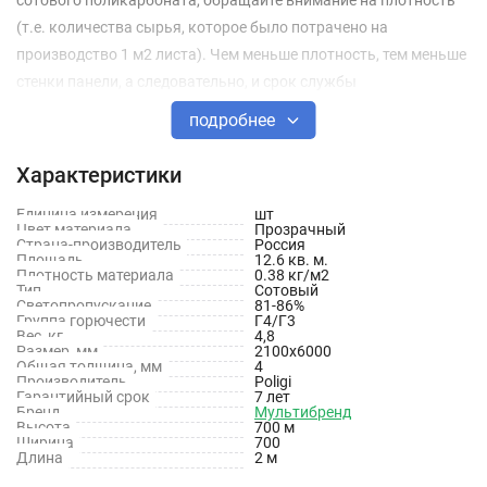
(т.е. количества сырья, которое было потрачено на
производство 1 м2 листа). Чем меньше плотность, тем меньше
стенки панели, а следовательно, и срок службы
поликарбоната.
подробнее
Фактор, влияющий на срок службы и цену – наличие
Характеристики
качественной защиты от ультрафиолета.
Единица измерения
шт
Цвет материала
Прозрачный
Цвет: Прозрачный
Страна-производитель
Россия
Площадь
12.6 кв. м.
Размер: 6 метров
Плотность материала
0.38 кг/м2
Тип
Сотовый
Светопропускание
81-86%
Вес: 4,79 кг.
Группа горючести
Г4/Г3
Вес, кг
4,8
Длина: 6 м
Размер, мм
2100х6000
Общая толщина, мм
4
Производитель
Poligi
Ширина: 2.1 м
Гарантийный срок
7 лет
Бренд
Мультибренд
Толщина листа: 4 мм
Высота
700 м
Ширина
700
Длина
2 м
Марка: Времена года