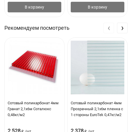
В корзину
В корзину
‹
›
Рекомендуем посмотреть
Сотовый поликарбонат 4мм
Сотовый поликарбонат 4мм
Гранат 2,1х6м Соталюкс
Прозрачный 2,1х6м пленка с
0,48кг/м2
1 стороны EuroTek 0,47кг/м2
2 528
2 378
₽
/
шт.
₽
/
шт.