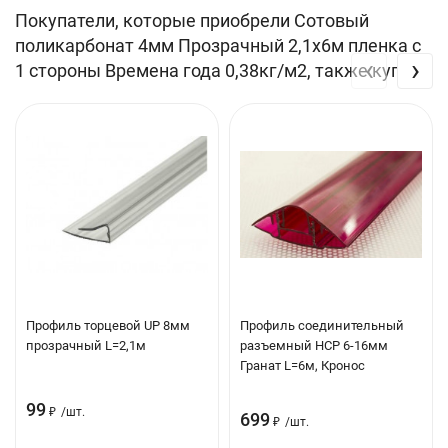
Светопроницаемость (%): 77-87
Покупатели, которые приобрели Сотовый
поликарбонат 4мм Прозрачный 2,1х6м пленка с
UV-защита: Да
‹
›
1 стороны Времена года 0,38кг/м2, также купили
Плотность (кг/м2): 0.38
Профиль торцевой UP 8мм
Профиль соединительный
прозрачный L=2,1м
разъемный НCР 6-16мм
Гранат L=6м, Кронос
99
₽
/
шт.
699
₽
/
шт.