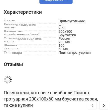
снова.
Характеристики
Летнее время нагрев покрытия из плитки значительно
меньше, чем нагрев асфальта, при этом плиточное покрытие
Форма
Прямоугольник
не размягчается и не выделяет летучих продуктов.
Единица измерения
шт
Вес, кг
2.68
Размер, мм
200х100
Характеристики
Дизайн плитки (цвет)
Брусчатка
Страна-производитель
Россия
Длина
200 мм
Ширина
100
Тип товара: Плита
Толщина
60 мм
Тип товара
Плитка тротуарная
Цвет: Серый
Отзывы
Размер: 200х100х60 мм
Длина: 300 мм
Ширина: 100 мм
Вес брутто: 2.68 кг
Покупатели, которые приобрели Плитка
тротуарная 200x100x60 мм брусчатка серая,
‹
›
также купили