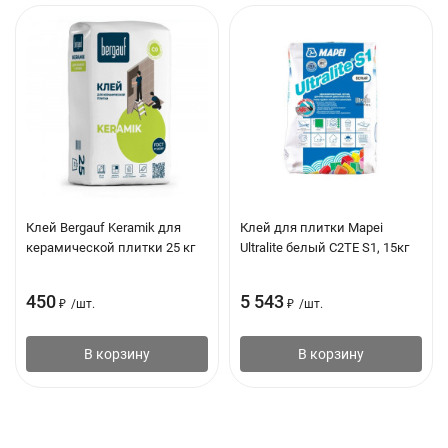
Клей Bergauf Keramik для
Клей для плитки Mapei
керамической плитки 25 кг
Ultralite белый C2TE S1, 15кг
450
5 543
₽
/
шт.
₽
/
шт.
В корзину
В корзину