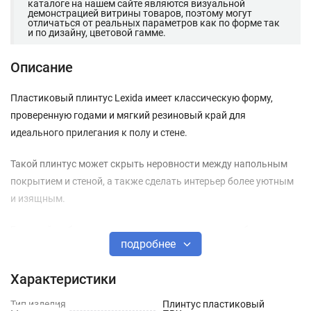
каталоге на нашем сайте являются визуальной
демонстрацией витрины товаров, поэтому могут
отличаться от реальных параметров как по форме так
и по дизайну, цветовой гамме.
Описание
Пластиковый плинтус Lexida имеет классическую форму,
проверенную годами и мягкий резиновый край для
идеального прилегания к полу и стене.
Такой плинтус может скрыть неровности между напольным
покрытием и стеной, а также сделать интерьер более уютным
и изящным.
Большой выбор оттенков позволит идеально подобрать
подробнее
плинтус под любое напольное покрытие, а кабель-канал дает
возможность без лишней сложности провести все
Характеристики
необходимые провода.
Тип изделия
Плинтус пластиковый