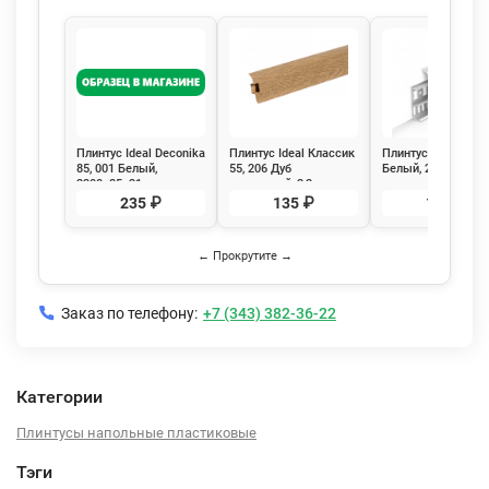
Плинтус Ideal Deconika
Плинтус Ideal Классик
Плинтус Lexida 80,
85, 001 Белый,
55, 206 Дуб
Белый, 2,2м. с каб
2200х85х21
коньячный, 2,2м с
каналом
кабель-каналом
235 ₽
135 ₽
180 ₽
← Прокрутите →
Заказ по телефону:
+7 (343) 382-36-22
Категории
Плинтусы напольные пластиковые
Тэги