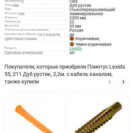
Характеристики
Материал
ПВХ
Дизайн
Дуб рустик
Тип
стыкоперекрывающий
Производитель: Lexida
Покрытие
ламинированное
Длина
2200 мм
Ширина
22
Страна производства: Россия
Высота
55 мм
Страна-производитель
Россия
Длина: 2500 мм
Наличие кабельного канала
да
Цветовая гамма
Коричневая
,
темно-коричневая
Ширина: 22 мм
Бренд
Lexida
Единица измерения
шт
Высота: 55 мм
Покупатели, которые приобрели Плинтус Lexida
55, 211 Дуб рустик, 2,2м. с кабель каналом,
‹
›
также купили