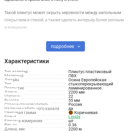
Такой плинтус может скрыть неровности между напольным
покрытием и стеной, а также сделать интерьер более уютным
и изящным.
Большой выбор оттенков позволит идеально подобрать
подробнее
плинтус под любое напольное покрытие, а кабель-канал дает
возможность без лишней сложности провести все
Характеристики
необходимые провода.
Тип изделия
Плинтус пластиковый
Характеристики
Материал
ПВХ
Дизайн
Осина Европейская
Тип
стыкоперекрывающий
Производитель: Lexida
Покрытие
ламинированное
Длина
2200 мм
Ширина
22
Страна производства: Россия
Высота
55 мм
Страна-производитель
Россия
Длина: 2500 мм
Наличие кабельного канала
да
Цветовая гамма
Коричневая
Бренд
Lexida
Ширина: 22 мм
Единица измерения
шт
Вес, кг
0.36
Высота: 55 мм
Длина, мм
2200 м