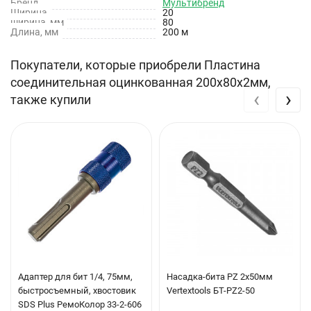
Бренд
Мультибренд
Ширина
20
ширина, мм
80
Длина, мм
200 м
Покупатели, которые приобрели Пластина
соединительная оцинкованная 200х80х2мм,
‹
›
также купили
Адаптер для бит 1/4, 75мм,
Насадка-бита PZ 2х50мм
быстросъемный, хвостовик
Vertextools БТ-PZ2-50
SDS Plus РемоКолор 33-2-606