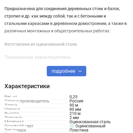
Предназначена для соединения деревянных стоек и балок,
стропил и др. как между собой, так и с бетонными и
стальными каркасами в деревянном домостроении, а также в
различных монтажных и общестроительных работах.
Изготовлена из оцинкованной стали.
Технические характеристики
Тип пластины: Соединительная
подробнее
Длина: 200 мм
Характеристики
Ширина: 80 мм
Вес, кг
0,25
Страна-производитель
Россия
Толщина: 2 мм
Длина
90 м
Ширина
80 мм
Материал: Сталь
Высота
210 м
Толщина
2 мм
Материал
Оцинкованная сталь
Оцинкованная: Да
Основной цвет
Оцинкованный
Тип товара
Пластина