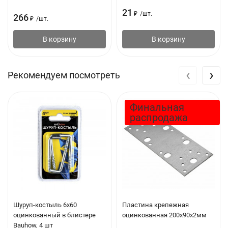
21
₽
/
шт.
266
₽
/
шт.
В корзину
В корзину
‹
›
Рекомендуем посмотреть
Финальная
распродажа
Шуруп-костыль 6х60
Пластина крепежная
оцинкованный в блистере
оцинкованная 200х90х2мм
Bauhow, 4 шт