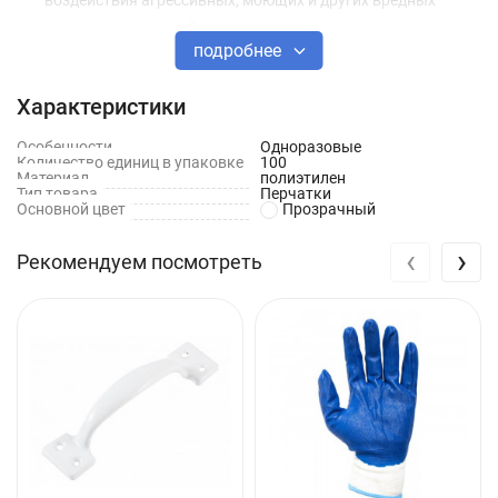
воздействия агрессивных, моющих и других вредных
средств и жидкостей;
подробнее
Предотвращает попадание на кожу бактерий,
микроорганизмов и продуктов жизнедеятельности птиц,
Характеристики
насекомых и животных;
Особенности
Одноразовые
Минимизирует случайные разрывы благодаря
Количество единиц в упаковке
100
Материал
полиэтилен
оптимальной плотности полиэтилена.
Тип товара
Перчатки
Основной цвет
Прозрачный
‹
›
Рекомендуем посмотреть