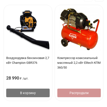
Воздуходувка бензиновая 2,7
Компрессор коаксиальный
кВт Champion GBR376
масляный 2,2 кВт Elitech КПМ
360/50
28 990
₽
/
шт.
В корзину
Распродали