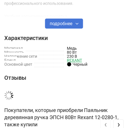
профессионального использования.
Удобная эргономичная рукоятка.
подробнее
Технические характеристики
Характеристики
Тип товара: Паяльник
Материал
Медь
Материал жала: Медь
Мощность
80 Вт
Напряжение сети
230 В
Бренд
REXANT
Диаметр: 7.5 мм
Основной цвет
Черный
Мощность: 80 Вт
Отзывы
Напряжение: 230 В
Время разогрева: 8 мин
Покупатели, которые приобрели Паяльник
деревянная ручка ЭПСН 80Вт Rexant 12-0280-1,
‹
›
также купили