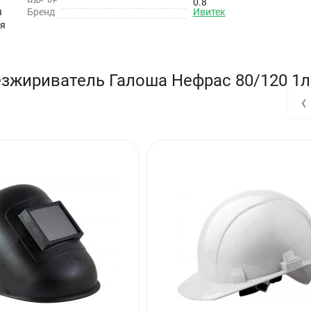
Вес, кг
0.8
 Транспортировать при t от -40 до +35°C
я
Бренд
Ивитек
ия
езжириватель Галоша Нефрас 80/120 1л
‹