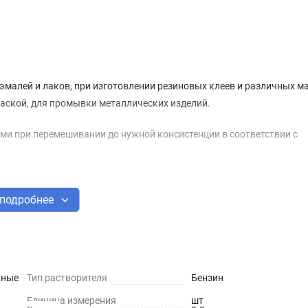
малей и лаков, при изготовлении резиновых клеев и различных ма
раской, для промывки металлических изделий.
и при перемешивании до нужной консистенции в соответствии с
подробнее
к
жные
Тип растворителя
Бензин
Единица измерения
шт