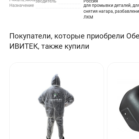
Страна-производитель
Россия
Хранение и транспортировка: Хранить при t от -40 до +35°C.
Назначение
для промывки деталей, дл
снятия нагара, разбавлен
Объем: 1 л
ЛКМ
Вес брутто: 0.8 кг
Покупатели, которые приобрели Об
ИВИТЕК, также купили