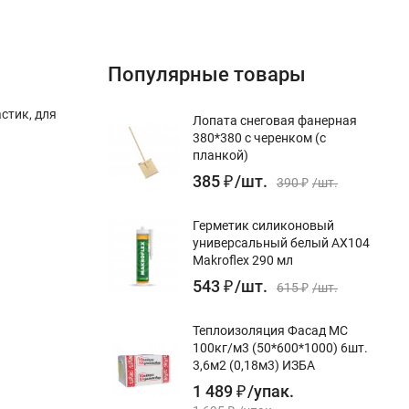
Популярные товары
стик, для
Лопата снеговая фанерная
380*380 с черенком (с
планкой)
385
₽
/
шт.
390
₽
/
шт.
Герметик силиконовый
универсальный белый AX104
Makroflex 290 мл
543
₽
/
шт.
615
₽
/
шт.
Теплоизоляция Фасад МС
100кг/м3 (50*600*1000) 6шт.
3,6м2 (0,18м3) ИЗБА
1 489
₽
/
упак.