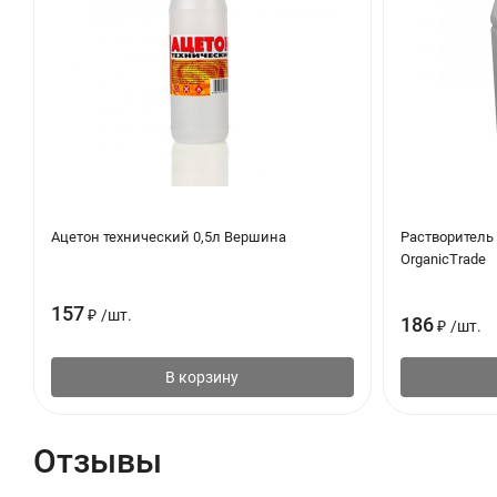
Ацетон технический 0,5л Вершина
Растворитель 
OrganicTrade
157
₽
/
шт.
186
₽
/
шт.
В корзину
Отзывы