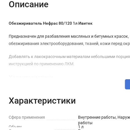
Описание
Обезжириватель Нефрас 80/120 1л Ивитек
Предназначен для разбавления масляных и битумных красок, э
обезжиривания электрооборудования, тканей, кожи перед ок
Добавлять к лакокрасочным материалам небольшими порциям
инструкцией по применению ЛКМ.
Характеристики
Универсальный: Да
Характеристики
Область применения: Металл, древо, бетон, кирпич, пласти
Применение: Для металла, краски
Сфера применения
Внутренние работы, Нару
Тип работ: Наружные, внутренние
работы
Объем
1 л