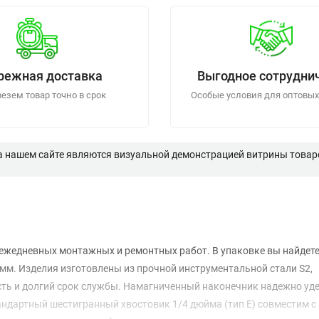
режная доставка
Выгодное сотрудни
езем товар точно в срок
Особые условия для оптовых
а нашем сайте являются визуальной демонстрацией витрины товаро
ежедневных монтажных и ремонтных работ. В упаковке вы найдете
мм. Изделия изготовлены из прочной инструментальной стали S2,
сть и долгий срок службы. Намагниченный наконечник надежно уд
ндартный шестигранный хвостовик 1/4 дюйма (тип E) совместим с