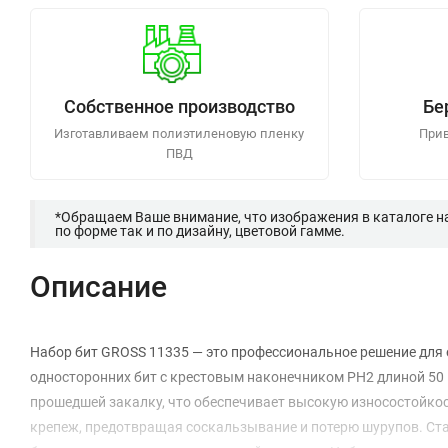
Собственное производство
Бе
Изготавливаем полиэтиленовую пленку
Прив
ПВД
*Обращаем Ваше внимание, что изображения в каталоге н
по форме так и по дизайну, цветовой гамме.
Описание
Набор бит GROSS 11335 — это профессиональное решение для 
односторонних бит с крестовым наконечником PH2 длиной 50 
прошедшей закалку, что обеспечивает высокую износостойко
крепеж, предотвращая соскальзывание и потерю шурупов. Ста