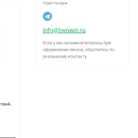
Отдел продаж
info@twowin.ru
Если у вас возникли вопросы при
оформлении заказа, обратитесь по
указанному контакту.
стрый,
Саморез по дереву 3,5*55, кг
Самор
100 шт
185
₽
/
кг
102