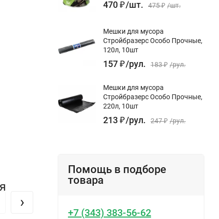
470
₽
/
шт.
475
₽
/
шт.
Мешки для мусора
Стройбразерс Особо Прочные,
120л, 10шт
157
₽
/
рул.
183
₽
/
рул.
Мешки для мусора
Стройбразерс Особо Прочные,
220л, 10шт
213
₽
/
рул.
247
₽
/
рул.
Помощь в подборе
товара
я
›
+7 (343) 383-56-62