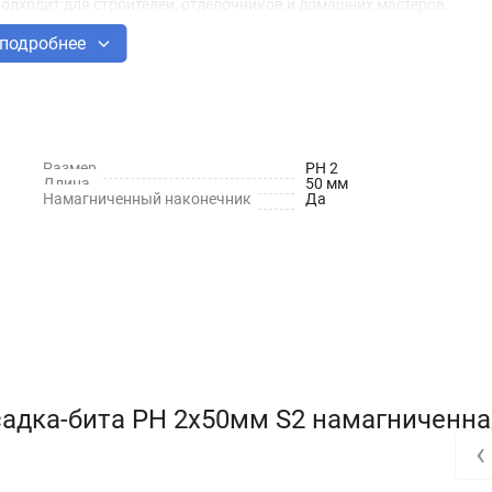
одходит для строителей, отделочников и домашних мастеров.
подробнее
Размер
PH 2
Длина
50 мм
Намагниченный наконечник
Да
садка-бита PH 2х50мм S2 намагниченна
‹