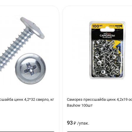
шайба цинк 4,2*32 сверло, кг
Саморез прессшайба цинк 4,2х19 о
Bauhow 100шт
93
₽
/
упак.