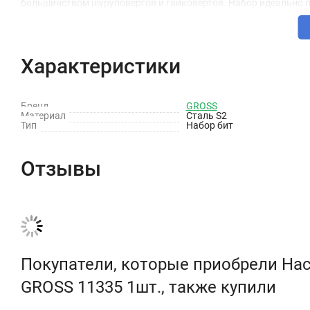
большинством шуруповертов и гайковертов. Набор идеально п
Характеристики
Бренд
GROSS
Материал
Сталь S2
Тип
Набор бит
Отзывы
Покупатели, которые приобрели На
GROSS 11335 1шт., также купили