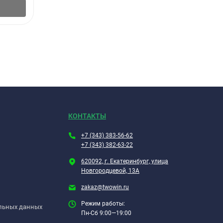
В корзину
КОНТАКТЫ
+7 (343) 383-56-62
+7 (343) 382-63-22
620092, г. Екатеринбург, улица
Новгородцевой, 13А
zakaz@twowin.ru
Режим работы:
альных данных
Пн-Сб 9:00—19:00