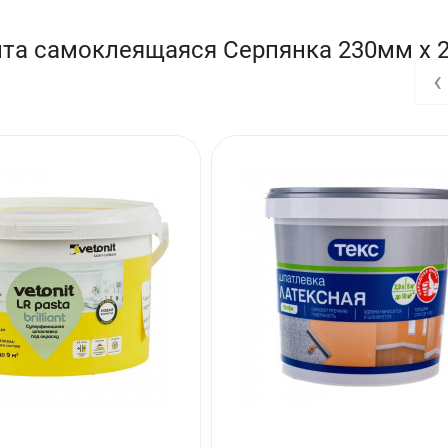
листовых материалов.
нта самоклеящаяся Серпянка 230мм х 2
‹