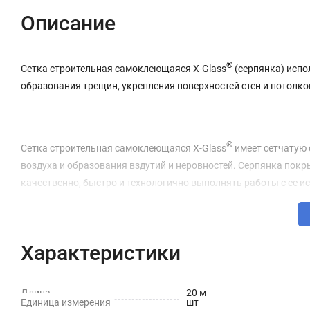
Описание
®
Сетка строительная самоклеющаяся X-Glass
(серпянка) испо
образования трещин, укрепления поверхностей стен и потолко
®
Сетка строительная самоклеющаяся X-Glass
имеет сетчатую с
воздуха и образования вздутий и неровностей. Серпянка пок
качественно, быстро и технологично выполнять работы с ее 
®
Сетка строительная самоклеющаяся X-Glass
(серпянка, строб
проклейки стыков потолков и полов со стенами для пред
Характеристики
проклейки мест примыкания оконных и дверных коробок с
Длина
20 м
проклейки трещин на потолках и стенах перед покраской и
Единица измерения
шт