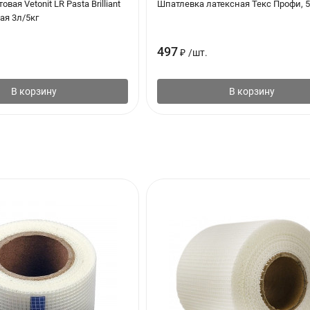
вая Vetonit LR Pasta Brilliant
Шпатлевка латексная Текс Профи, 5
я 3л/5кг
497
₽
/
шт.
В корзину
В корзину