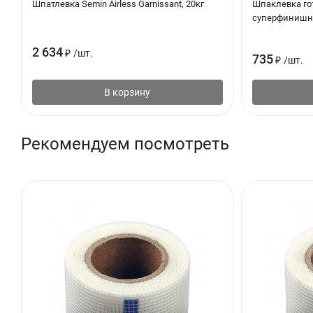
Шпатлевка Semin Airless Garnissant, 20кг
Шпаклевка гото
суперфинишна
2 634
₽
/
шт.
735
₽
/
шт.
В корзину
Рекомендуем посмотреть