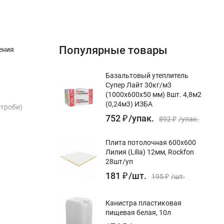
Популярные товары
ения
Базальтовый утеплитель
Супер Лайт 30кг/м3
(1000х600х50 мм) 8шт. 4,8м2
(0,24м3) ИЗБА
строби)
752
₽
/
упак.
892
₽
/
упак.
Плита потолочная 600х600
Лилия (Lilia) 12мм, Rockfon
28шт/уп
181
₽
/
шт.
195
₽
/
шт.
Канистра пластиковая
пищевая белая, 10л