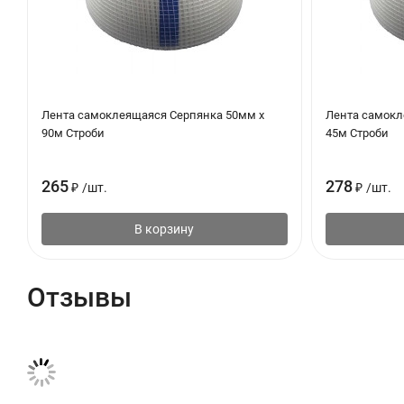
Лента самоклеящаяся Серпянка 50мм х
Лента самокл
90м Строби
45м Строби
265
278
₽
/
шт.
₽
/
шт.
В корзину
Отзывы