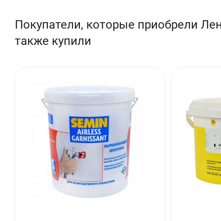
проклейки стыков гипсокартона, ДСП, оргалита и других 
Покупатели, которые приобрели Ле
также купили