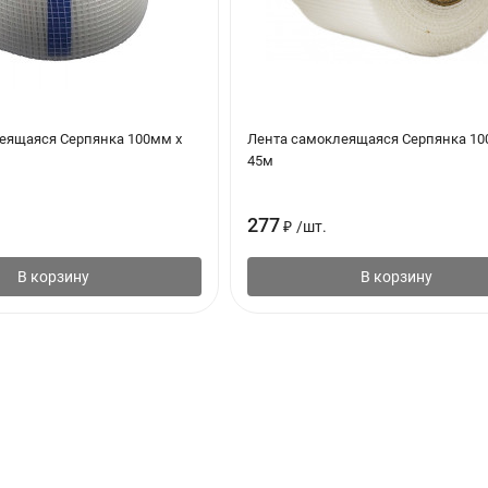
еящаяся Серпянка 100мм х
Лента самоклеящаяся Серпянка 10
45м
277
₽
/
шт.
В корзину
В корзину