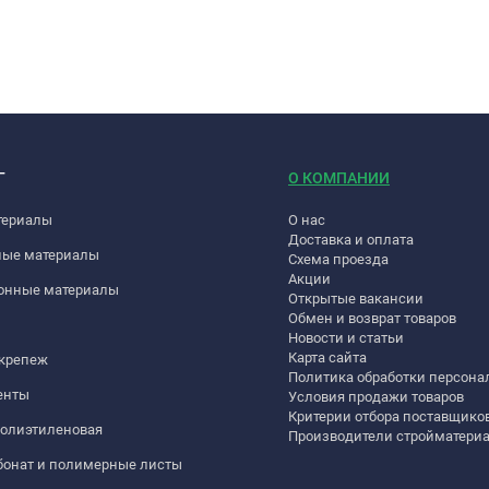
Г
О КОМПАНИИ
териалы
О нас
Доставка и оплата
ные материалы
Схема проезда
Акции
онные материалы
Открытые вакансии
Обмен и возврат товаров
Новости и статьи
Карта сайта
 крепеж
Политика обработки персон
енты
Условия продажи товаров
Критерии отбора поставщико
полиэтиленовая
Производители стройматери
бонат и полимерные листы