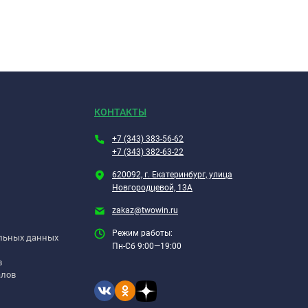
КОНТАКТЫ
+7 (343) 383-56-62
+7 (343) 382-63-22
620092, г. Екатеринбург, улица
Новгородцевой, 13А
zakaz@twowin.ru
Режим работы:
альных данных
Пн-Сб 9:00—19:00
в
алов