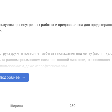
льзуется при внутренних работах и предназначена для предотвращ
в.
труктуру, что позволяет избегать попадания под ленту (серпянку, 
рыта равномерным слоем клея постоянной липкости, что позволяет
использованием, даже непрофессионалам.
подробнее
и) применяется для:
отвращения образования трещин;
о стенами;
Ширина
230
 оклейкой обоев;