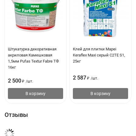
Штукатурка декоративная
Клей для плитки Mapei
акриловая Камешковая
Keraflex Maxi серый C2TE S1,
1,5мм Pufas Textur Fabre ТФ
25кг
16кг
2 587
₽
/
шт.
2 500
₽
/
шт.
В корзину
В корзину
Отзывы