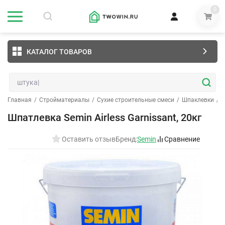
0
КАТАЛОГ ТОВАРОВ
Главная
/
Стройматериалы
/
Сухие строительные смеси
/
Шпаклевки
/
Г
Шпатлевка Semin Airless Garnissant, 20кг
Оставить отзыв
Бренд:
Semin
Сравнение