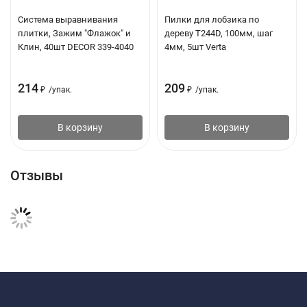
Система выравнивания
Пилки для лобзика по
плитки, Зажим "Флажок" и
дереву Т244D, 100мм, шаг
Клин, 40шт DECOR 339-4040
4мм, 5шт Verta
214
209
₽
/
упак.
₽
/
упак.
В корзину
В корзину
Отзывы