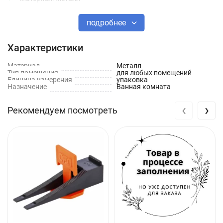
Покрытие: Хромированное
подробнее
Размер: 1"
Характеристики
Разъемные: Да
Материал
Металл
Тип помещения
для любых помещений
Единица измерения
упаковка
Назначение
Ванная комната
‹
›
Рекомендуем посмотреть