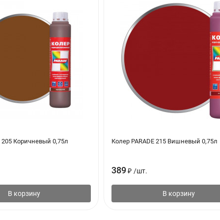
о запаха. Избегать попадания в глаза, при попадании промыть бо
Проводить работы в проветриваемом помещении. Для защиты рук п
ериала не выливать в канализацию и водоемы.
 205 Коричневый 0,75л
Колер PARADE 215 Вишневый 0,75л
389
₽
/
шт.
В корзину
В корзину