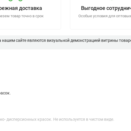
режная доставка
Выгодное сотрудни
езем товар точно в срок
Особые условия для оптовых
а нашем сайте являются визуальной демонстрацией витрины товаро
расок.
о- дисперсионных красок. Не используется в чистом виде.