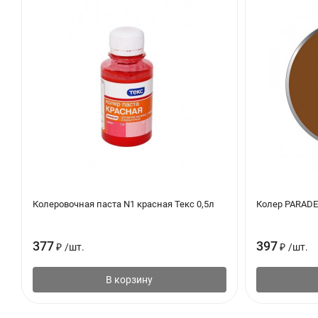
Рабочие инструменты промыть водой.
ОХРАНА ТРУДА
Колер паста пожаро- и взрывобезопасна, не имеет неприятног
количеством воды, хранить в недоступном для детей месте. 
резиновые перчатки.
ОХРАНА ОКРУЖАЮЩЕЙ СРЕДЫ
Пустую тару утилизировать как бытовые отходы. Остатки мат
Колеровочная паста N1 красная Текс 0,5л
Колер PARADE
377
397
₽
/
шт.
₽
/
шт.
В корзину