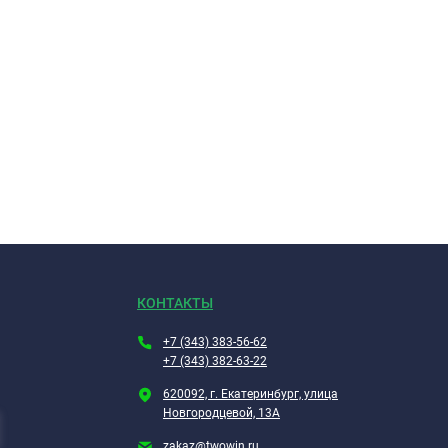
КОНТАКТЫ
+7 (343) 383-56-62
+7 (343) 382-63-22
620092, г. Екатеринбург, улица
Новгородцевой, 13А
zakaz@twowin.ru