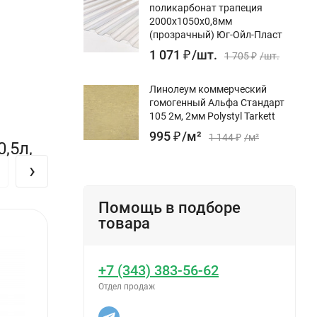
поликарбонат трапеция
2000х1050х0,8мм
(прозрачный) Юг-Ойл-Пласт
1 071
₽
/
шт.
1 705
₽
/
шт.
Линолеум коммерческий
гомогенный Альфа Стандарт
105 2м, 2мм Polystyl Tarkett
995
₽
/
м²
1 144
₽
/
м²
,5л,
›
Помощь в подборе
товара
+7 (343) 383-56-62
Отдел продаж