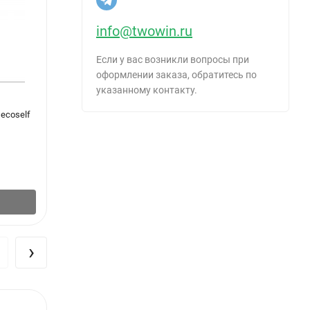
ть не
info@twowin.ru
Если у вас возникли вопросы при
оформлении заказа, обратитесь по
аску
указанному контакту.
е
ecoself
Эмаль ПФ-115 белая глянцевая 1,9кг Лакра
Краска
глубо
995
₽
/
шт.
561
ой краски
 может
В корзину
виде, не
›