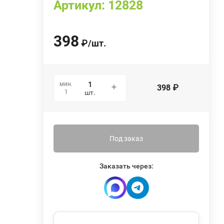
Артикул:
12828
398
₽
/
шт.
мин.
398
₽
1
шт.
Под заказ
Заказать через: