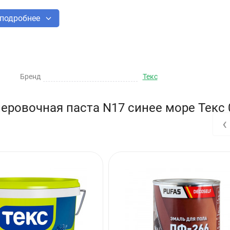
подробнее
Бренд
Текс
аняя от воздействия влаги, тепла и прямых солнечных лучей
еровочная паста N17 синее море Текс 0
‹
2 года.