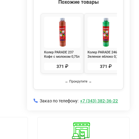
Похожие товары
Колер PARADE 237
Колер PARADE 246
Коле
Кофе с молоком 0,75л
Зеленое яблоко 0,75л
Охра
371 ₽
371 ₽
← Прокрутите →
Заказ по телефону:
+7 (343) 382-36-22