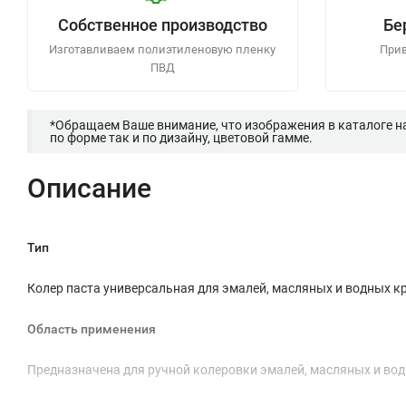
Собственное производство
Бе
Изготавливаем полиэтиленовую пленку
Прив
ПВД
*Обращаем Ваше внимание, что изображения в каталоге н
по форме так и по дизайну, цветовой гамме.
Описание
Тип
Колер паста универсальная для эмалей, масляных и водных к
Область применения
Предназначена для ручной колеровки эмалей, масляных и водн