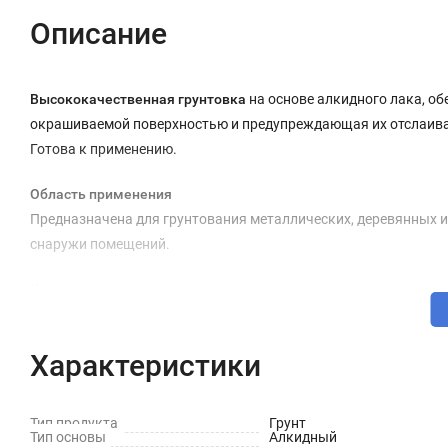
Описание
Высококачественная грунтовка
на основе алкидного лака, о
окрашиваемой поверхностью и предупреждающая их отслаива
Готова к применению.
Область применения
Предназначена для грунтования металлических, деревянных и
снаружи помещений.
Хранение
Гарантийный срок хранения 24 месяца. Хранить в плотно закр
Характеристики
хранение грунтовки при температуре ниже 0°С.
Подготовка поверхности
Тип продукта
Грунт
Перед нанесением грунтовку тщательно перемешать до одноро
Тип основы
Алкидный