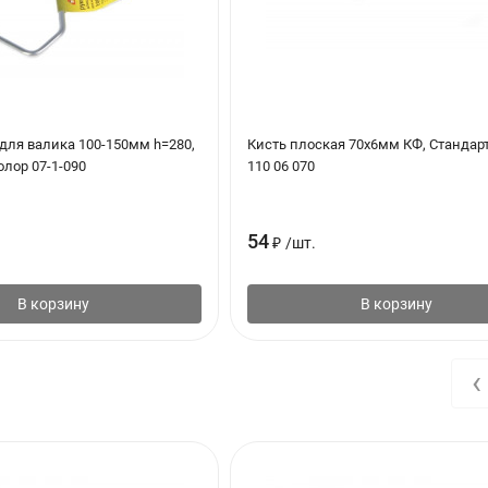
для валика 100-150мм h=280,
Кисть плоская 70х6мм КФ, Стандар
олор 07-1-090
110 06 070
54
₽
/
шт.
В корзину
В корзину
‹