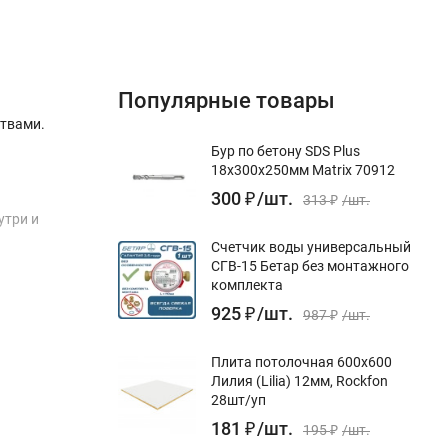
Популярные товары
твами.
Бур по бетону SDS Plus
18x300х250мм Matrix 70912
300
₽
/
шт.
313
₽
/
шт.
утри и
Счетчик воды универсальный
СГВ-15 Бетар без монтажного
комплекта
925
₽
/
шт.
987
₽
/
шт.
кается
Плита потолочная 600х600
Лилия (Lilia) 12мм, Rockfon
28шт/уп
181
₽
/
шт.
 вязкости
195
₽
/
шт.