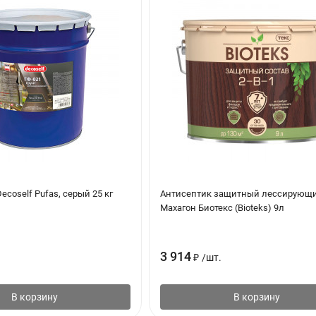
ecoself Pufas, серый 25 кг
Антисептик защитный лессирующи
Махагон Биотекс (Bioteks) 9л
3 914
₽
/
шт.
В корзину
В корзину