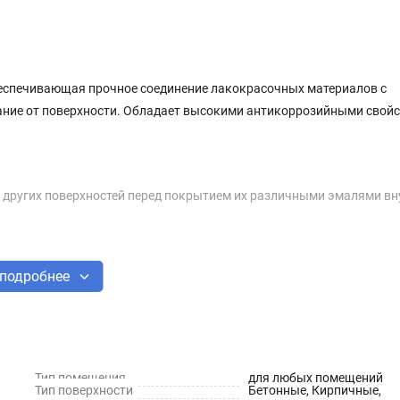
беспечивающая прочное соединение лакокрасочных материалов с
ние от поверхности. Обладает высокими антикоррозийными свойс
 других поверхностей перед покрытием их различными эмалями вн
подробнее
ытой таре, предохраняя от влаги и прямых солнечных лучей. Допус
Тип помещения
для любых помещений
дной массы. При необходимости разбавить до удобной для работы
Тип поверхности
Бетонные, Кирпичные,