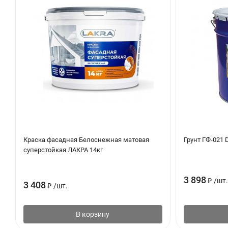
Краска фасадная Белоснежная матовая
Грунт ГФ-021 D
суперстойкая ЛАКРА 14кг
3 898
₽
/
шт.
3 408
₽
/
шт.
В корзину