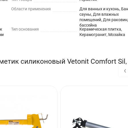
Области применения
Для ванных и кухонь, Бан
ивогрибковым действием, содержит фунгицид, поэтому не подходит 
сауны, Для влажных
помещений, Для раковин
бассейна
 к
Тип основания
Керамическая плитка,
ми
Керамогранит, Мозайка
етик силиконовый Vetonit Comfort Sil,
4 мм
‹