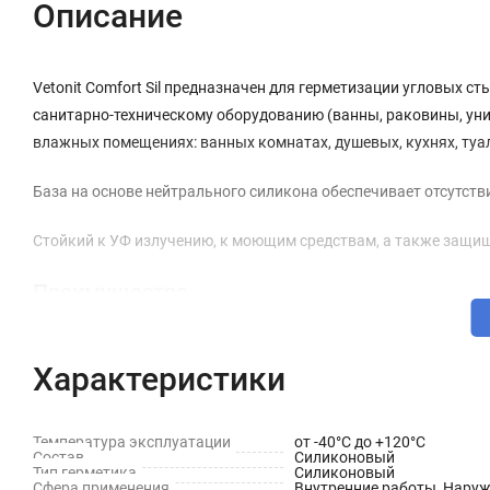
Описание
Vetonit Comfort Sil предназначен для герметизации угловых с
санитарно-техническому оборудованию (ванны, раковины, унит
влажных помещениях: ванных комнатах, душевых, кухнях, туале
База на основе нейтрального силикона обеспечивает отсутстви
Стойкий к УФ излучению, к моющим средствам, а также защища
Преимущества
Устойчивый и насыщенный цвет
Стойкость к УФ-излучению
Характеристики
Без запаха
Защита от образования плесени и грибков
Стойкость к моющим средствам, растворам щелочей и кис
Температура эксплуатации
от -40°С до +120°С
Состав
Силиконовый
Гладкий и однородный шов
Тип герметика
Силиконовый
Идеальное сочетание с затирками Vetonit Comfort Spectrum
Сфера применения
Внутренние работы, Нару