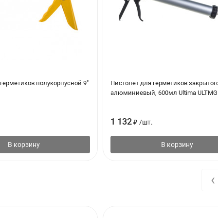
и чистой, на ней не должно быть масляных пятен, смазки, пыли, гр
ее примененного герметизирующего материла.
 или произвести очистку механически щеткой или пескоструйной
 герметиков полукорпусной 9"
Пистолет для герметиков закрытог
алюминиевый, 600мл Ultima ULTMG
атического или ручного пистолета, либо шпателем.
тно срезают «хвостик» фолиевой тубы со стороны наконечника и
1 132
₽
/
шт.
ом полосы нанесения.
герметизируемый шов под углом 45°.
В корзину
В корзину
сверху вниз.
торая держит рукоятку шприца.
‹
сколько приемов от кромок к центру шва.
бразом, чтобы обеспечить полный контакт с боковой стороной шв
ен плотно прикасаться с боковыми сторонами шва.
 аккуратные линии шва, кромки швов закрывают малярным скотчем,
.