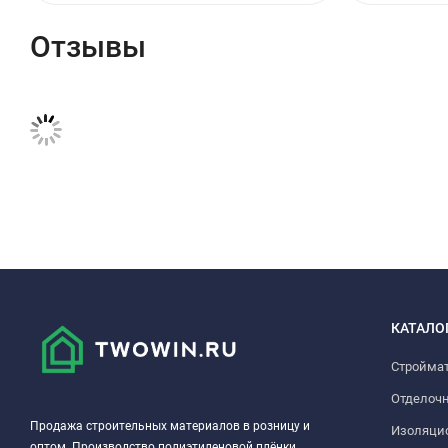
Отзывы
КАТАЛО
Стройма
Отделоч
Продажа строительных материалов в розницу и
Изоляци
оптом. Производство полиэтиленовой плёнки