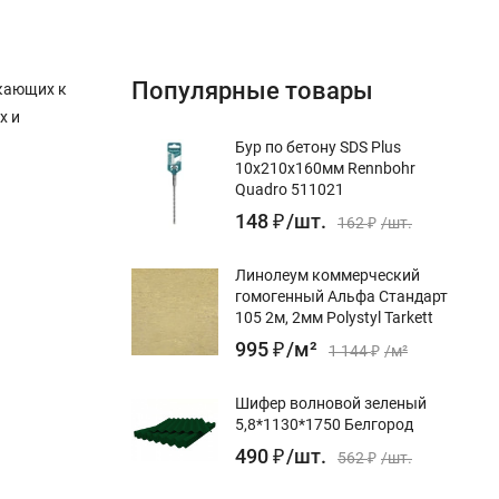
Популярные товары
ыкающих к
х и
Бур по бетону SDS Plus
10x210х160мм Rennbohr
Quadro 511021
148
₽
/
шт.
162
₽
/
шт.
Линолеум коммерческий
гомогенный Альфа Стандарт
105 2м, 2мм Polystyl Tarkett
995
₽
/
м²
1 144
₽
/
м²
Шифер волновой зеленый
5,8*1130*1750 Белгород
490
₽
/
шт.
562
₽
/
шт.