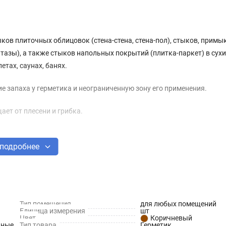
тыков плиточных облицовок (стена-стена, стена-пол), стыков, прим
азы), а также стыков напольных покрытий (плитка-паркет) в сухи
тах, саунах, банях.
е запаха у герметика и неограниченную зону его применения.
ет от плесени и грибка.
подробнее
лот
Тип помещения
для любых помещений
Единица измерения
шт
Цвет
Коричневый
жные
Тип товара
Герметик