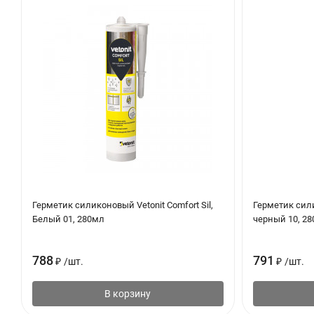
Удаляют скотч, пока не образовалась поверхностная плен
Для заглаживания шва необходимо смочить нанесенный г
продольным движением шпателя.
Лезвие шпателя должно располагаться поперек шва, с лег
Герметик силиконовый Vetonit Comfort Sil,
Герметик сили
Белый 01, 280мл
черный 10, 2
788
791
₽
/
шт.
₽
/
шт.
В корзину