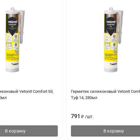
ка после заглаживания шва.
ерметик мыльным раствором с помощью распылителя и сформиров
ким наклоном по направлению продольного движения.
коновый Vetonit Comfort Sil,
Герметик силиконовый Vetonit Comfor
80мл
Туф 14, 280мл
791
₽
/
шт.
В корзину
В корзину