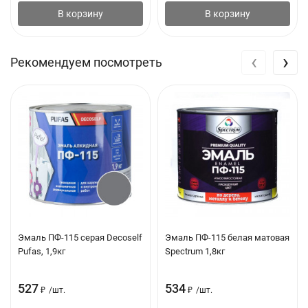
В корзину
В корзину
‹
›
Рекомендуем посмотреть
Эмаль ПФ-115 серая Decoself
Эмаль ПФ-115 белая матовая
Pufas, 1,9кг
Spectrum 1,8кг
527
534
₽
/
шт.
₽
/
шт.