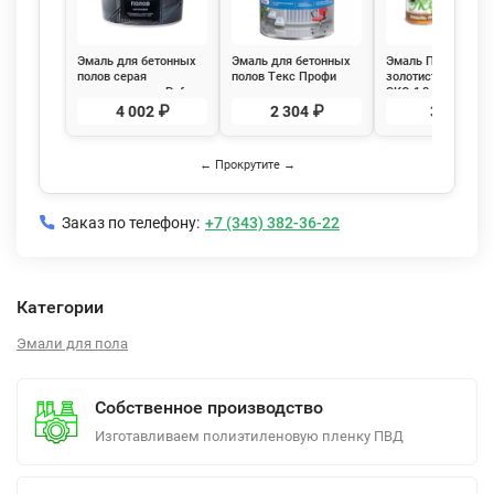
Эмаль для бетонных
Эмаль для бетонных
Эмаль ПФ-266
полов серая
полов Текс Профи
золотисто-коричн
полуглянцевая Pufas,
светло-серая
ЭКО 1,8кг
12кг
глянцевая 2,7 л
4 002 ₽
2 304 ₽
365 ₽
← Прокрутите →
Заказ по телефону:
+7 (343) 382-36-22
Категории
Эмали для пола
Собственное производство
Изготавливаем полиэтиленовую пленку ПВД