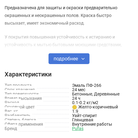
Предназначена для защиты и окраски предварительно
окрашенных и неокрашенных полов. Краска быстро
высыхает, имеет экономичный расход.
У покрытия повышенная устойчивость к истиранию и
устойчивость к мытью бытовыми моющими средствами,
хорошие декоративные свойства.
подробнее
Технические характеристики
Характеристики
Тип основания: Бетон, дерево
Тип продукта
Эмаль ПФ-266
Срок хранения
24 мес
Тип растворителя: Уайт-спирит
Тип поверхности
Бетонные, Деревянные
Время высыхания
24 ч
Производитель: Пуфас
Расход
0.1-0.2 кг/м2
Основной цвет
Желто-коричневый
Вес, кг
1.9
Назначение: Для пола
Разбавитель
Уайт-спирит
Степень блеска
Глянцевая
Степень блеска: Глянцевая
Сфера применения
Внутренние работы
Бренд
Pufas
Цвет: Желто-коричневый