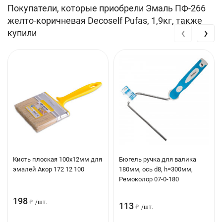
Покупатели, которые приобрели Эмаль ПФ-266
Расход: 0.1-0.2 кг/м2
желто-коричневая Decoself Pufas, 1,9кг, также
Время высыхания слоев: 24 часа
‹
›
купили
Хранение и транспортировка:
Хранить при t от -30°C до +30°C
Транспортировать при t от -30°C до +30°C
Вес: 1.9 кг
Кисть плоская 100х12мм для
Бюгель ручка для валика
эмалей Акор 172 12 100
180мм, ось d8, h=300мм,
Ремоколор 07-0-180
198
₽
/
шт.
113
₽
/
шт.