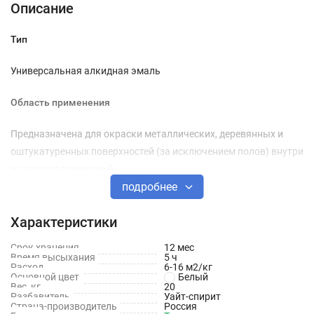
Описание
Тип
Универсальная алкидная эмаль
Область применения
Предназначена для окраски металлических, деревянных и
оштукатуренных поверхностей (за исключением полов) внутри
и снаружи помещений.
подробнее
Хранение и транспортировка
Характеристики
Выдерживает хранение и транспортировку при отрицательных
Срок хранения
12 мес
температурах. Хранить в герметичной, плотно закрытой таре
Время высыхания
5 ч
вдали от источников отопления.
Расход
6-16 м2/кг
Основной цвет
Белый
Вес, кг
20
Разбавитель
Уайт-спирит
ИНСТРУКЦИЯ ПО ПРИМЕНЕНИЮ
Страна-производитель
Россия