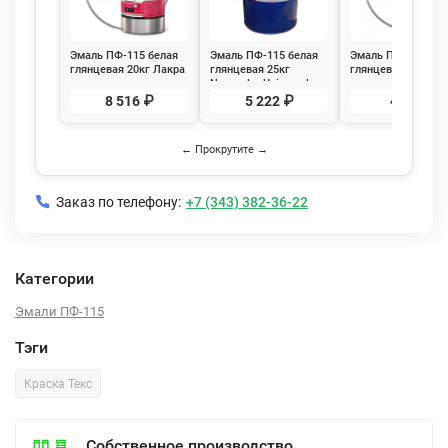
Эмаль ПФ-115 белая
Эмаль ПФ-115 белая
Эмаль ПФ-115 бел
глянцевая 20кг Лакра
глянцевая 25кг
глянцевая 0,9кг Л
Novocolor Universal
8 516 ₽
5 222 ₽
482 ₽
← Прокрутите →
Заказ по телефону:
+7 (343) 382-36-22
Категории
Эмали ПФ-115
Тэги
Краска Текс
Собственное производство