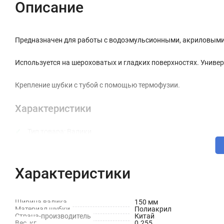
Описание
Предназначен для работы с водоэмульсионными, акриловыми 
Используется на шероховатых и гладких поверхностях. Униве
Крепление шубки с тубой с помощью термофузии.
Характеристики
Тип товара: Валики
Размер: 150 мм
Материал рукоятки: Пластик
Характеристики
Материал валика: Полиакрил
Длина ворса: 11 мм
Ширина валика
150 мм
Материал шубки
Полиакрил
Страна-производитель
Китай
Вес брутто: 0.21 кг
Вес, кг
0.255