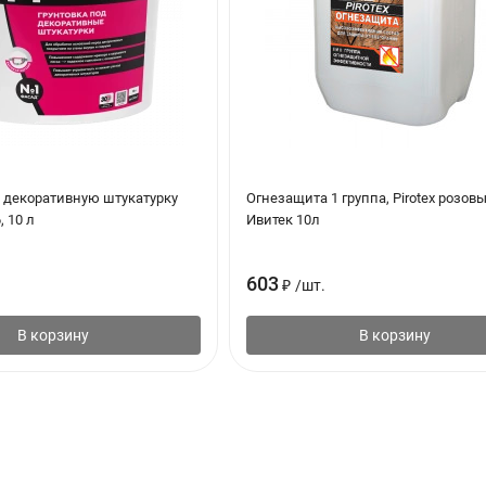
д декоративную штукатурку
Огнезащита 1 группа, Pirotex розовы
, 10 л
Ивитек 10л
603
₽
/
шт.
В корзину
В корзину