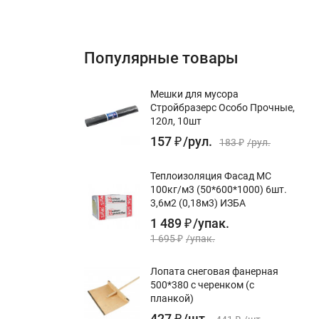
Популярные товары
Мешки для мусора
Стройбразерс Особо Прочные,
120л, 10шт
157
₽
/
рул.
183
₽
/
рул.
Теплоизоляция Фасад МС
100кг/м3 (50*600*1000) 6шт.
3,6м2 (0,18м3) ИЗБА
1 489
₽
/
упак.
1 695
₽
/
упак.
Лопата снеговая фанерная
500*380 с черенком (с
планкой)
427
₽
/
шт.