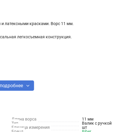
и латексными красками. Ворс 11 мм.
рсальная легкосъемная конструкция.
подробнее
Длина ворса
11 мм
Тип
Валик с ручкой
Единица измерения
шт
Бренд
Biber