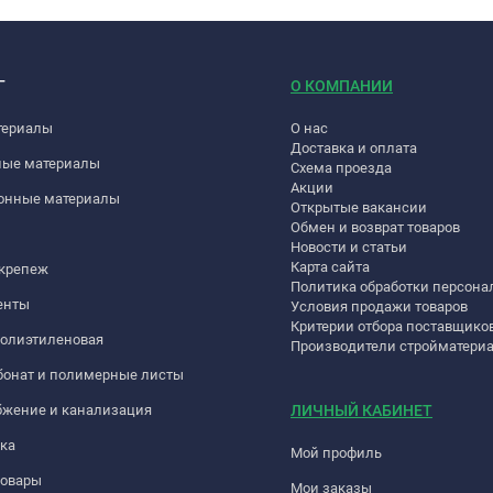
Г
О КОМПАНИИ
териалы
О нас
Доставка и оплата
ные материалы
Схема проезда
Акции
онные материалы
Открытые вакансии
Обмен и возврат товаров
Новости и статьи
Карта сайта
 крепеж
Политика обработки персон
енты
Условия продажи товаров
Критерии отбора поставщико
полиэтиленовая
Производители стройматери
бонат и полимерные листы
бжение и канализация
ЛИЧНЫЙ КАБИНЕТ
ка
Мой профиль
товары
Мои заказы