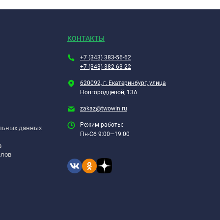
КОНТАКТЫ
+7 (343) 383-56-62
+7 (343) 382-63-22
620092, г. Екатеринбург, улица
Новгородцевой, 13А
zakaz@twowin.ru
Режим работы:
альных данных
Пн-Сб 9:00—19:00
в
алов