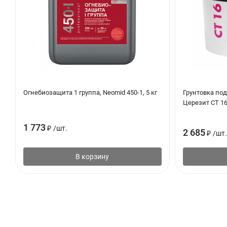
Огнебиозащита 1 группа, Neomid 450-1, 5 кг
Грунтовка по
Церезит CT 16
1 773
₽
/
шт.
2 685
₽
/
шт.
В корзину