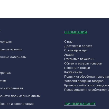
Г
О КОМПАНИИ
териалы
О нас
Доставка и оплата
ные материалы
Схема проезда
Акции
онные материалы
Открытые вакансии
Обмен и возврат товаров
Новости и статьи
Карта сайта
 крепеж
Политика обработки персон
енты
Условия продажи товаров
Критерии отбора поставщико
полиэтиленовая
Производители стройматери
бонат и полимерные листы
бжение и канализация
ЛИЧНЫЙ КАБИНЕТ