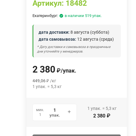
Артикул:
18482
Екатеринбург:
в наличии 519 упак.
дата доставки:
8 августа (суббота)
дата самовывоза:
12 августа (среда)
* Дату доставки и самовывоза в праздничные
дни уточняйте у менеджеров.
2 380
₽
/
упак.
449,06
₽
/
кг
1
упак.
=
5,3
кг
1
упак.
=
5,3
кг
мин.
1
упак.
2 380
₽