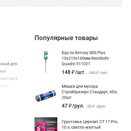
Популярные товары
Бур по бетону SDS Plus
10x210х160мм Rennbohr
нный для
Quadro 511021
ных
148
₽
/
шт.
162
₽
/
шт.
ьностью к
ного
Мешки для мусора
Стройбразерс Стандарт, 60л,
еним для
20шт
рутиловых
47
₽
/
рул.
59
₽
/
рул.
зкими
енных
Грунтовка Церезит CT 17 Pro,
и
10 л, светло-желтый