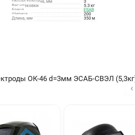
Общая толщина, мм
3
Вес упаковки
5.3 кг
Бренд
ESAB
Ширина
200
Длина, мм
350 м
ктроды ОК-46 d=3мм ЭСАБ-СВЭЛ (5,3кг)
‹