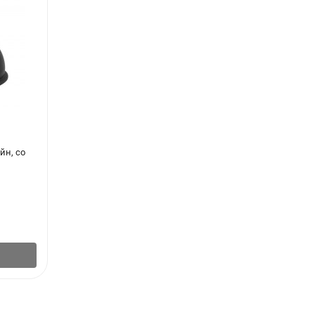
йн, со
Маска сварщика пластик с затемненным
стеклом Дельта 20281
402
₽
/
шт.
В корзину