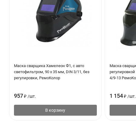
Маска сварщика Хамелеон Ф1, с авто
Маска сварщи
светофильтром, 90 x 35 мм, DIN 3/11, без
регулировкой 
регулировки, РемоКолор
4/9-13 РемоК
957
1 154
₽
/
шт.
₽
/
шт.
В корзину