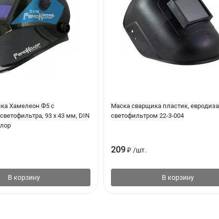
ка Хамелеон Ф5 с
Маска сварщика пластик, евродиза
светофильтра, 93 х 43 мм, DIN
светофильтром 22-3-004
олор
209
₽
/
шт.
В корзину
В корзину