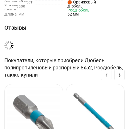
Основной цвет
Оранжевый
Технические характеристики
Тип товара
Дюбель
Бренд
РосДюбель
Длина, мм
52 мм
Длина: 52 мм
Диаметр: 8 мм
Отзывы
Основание: Бетон, кирпич
Покупатели, которые приобрели Дюбель
полипропиленовый распорный 8х52, Росдюбель,
‹
›
также купили