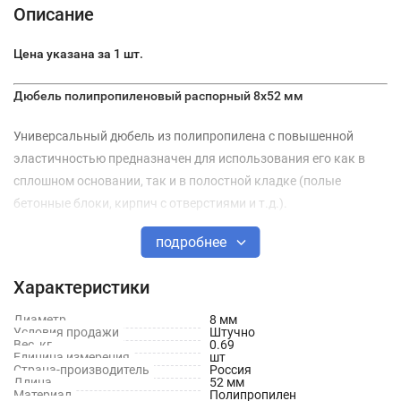
Описание
Цена указана за 1 шт.
Дюбель полипропиленовый распорный 8х52 мм
Универсальный дюбель из полипропилена с повышенной
эластичностью предназначен для использования его как в
сплошном основании, так и в полостной кладке (полые
бетонные блоки, кирпич с отверстиями и т.д.).
подробнее
В плотной кладке дюбель ведет себя как обычный
трёхлепестковый дюбель и обладает всеми его
Характеристики
преимуществами.
Диаметр
8 мм
При попадании в полость дюбель наворачивается на шуруп и
Условия продажи
Штучно
Вес, кг
0.69
завязывается в плотный узел, который надёжно крепит шуруп
Единица измерения
шт
Страна-производитель
Россия
в стене.
Длина
52 мм
Материал
Полипропилен