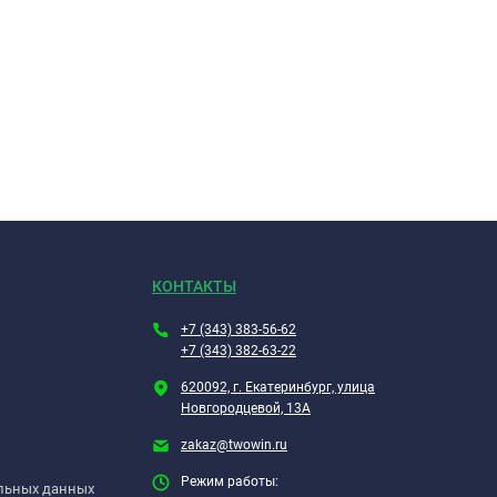
КОНТАКТЫ
+7 (343) 383-56-62
+7 (343) 382-63-22
620092, г. Екатеринбург, улица
Новгородцевой, 13А
zakaz@twowin.ru
Режим работы:
альных данных