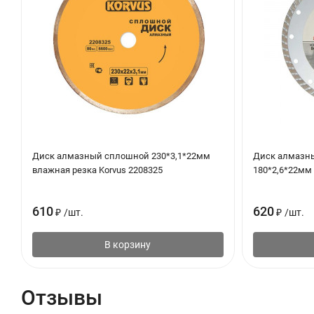
Диск алмазный сплошной 230*3,1*22мм
Диск алмазны
влажная резка Korvus 2208325
180*2,6*22мм 
610
620
₽
/
шт.
₽
/
шт.
В корзину
Отзывы