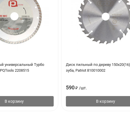
й универсальный Турбо
Диск пильный по дереву 150х20(16
PQTools 2208515
зуба, Patriot 810010002
590
₽
/
шт.
В корзину
В корзину