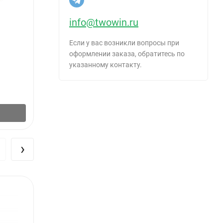
info@twowin.ru
Перчатки латексные с х/б напылением
Перча
Если у вас возникли вопросы при
"Для деликатной уборки", размер S, Komfi
размер
оформлении заказа, обратитесь по
17065
указанному контакту.
36
₽
30
₽
/
Пар (2 шт.)
В корзину
›