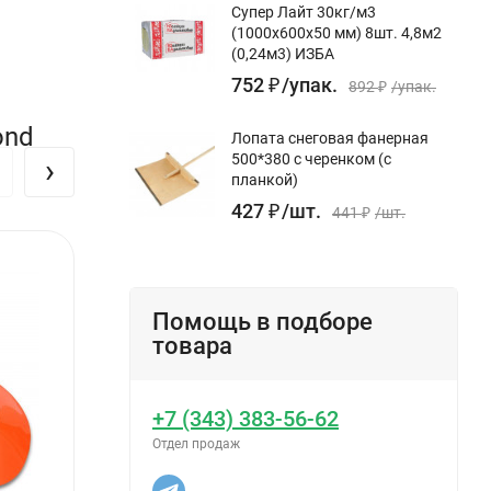
Супер Лайт 30кг/м3
(1000х600х50 мм) 8шт. 4,8м2
(0,24м3) ИЗБА
752
₽
/
упак.
892
₽
/
упак.
ond
Лопата снеговая фанерная
500*380 с черенком (с
›
планкой)
427
₽
/
шт.
441
₽
/
шт.
Помощь в подборе
товара
+7 (343) 383-56-62
Отдел продаж