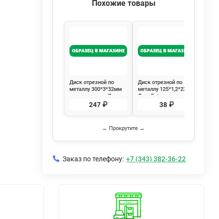
Похожие товары
Диск отрезной по
Диск отрезной по
Диск
металлу 300*3*32мм
металлу 125*1,2*22мм
сегм
двоиная сетка Луга
Луга Extra
125*
Extra
Ремо
247 ₽
38 ₽
← Прокрутите →
Заказ по телефону:
+7 (343) 382-36-22