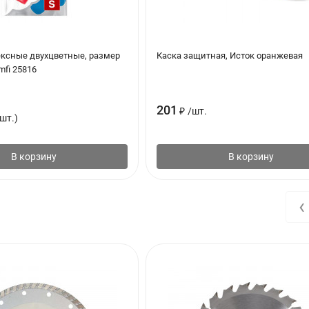
ексные двухцветные, размер
Каска защитная, Исток оранжевая
mfi 25816
201
₽
/
шт.
шт.)
В корзину
В корзину
‹