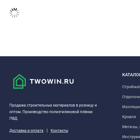
внутреннюю отделку помещений
обшивку сухих и влажных помещений
реставрационные и восстановительные работы
КАТАЛО
Стройма
Отделоч
Продажа строительных материалов в розницу и
Изоляци
оптом. Производство полиэтиленовой плёнки
Кровля
ПВД.
Метизы,
|
Доставка и оплата
Контакты
Инструм