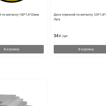
 Они трудносгораемы, огне- и биостойки, имеют более низкие зна
й по металлу 150*1,6*22мм
Диск отрезной по металлу 125*1,8
Луга
ые в СНГ, подразделяются на 2 марки: ЦСП-1 и ЦСП-2. В качестве
льшинству показателей физико-механических свойств плиты отече
ступают, но и превосходят зарубежные.
34
₽
/
шт.
П оказывают влияние следующие факторы:
В корзину
В корзину
ивных водорастворимых сахаров),
ость;
его активность и минералогический состав;
дения, обеспечивающие оптимальные условия твердения и