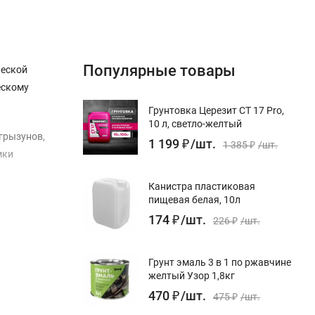
Популярные товары
ческой
ескому
Грунтовка Церезит CT 17 Pro,
10 л, светло-желтый
грызунов,
1 199
₽
/
шт.
1 385
₽
/
шт.
мки
Канистра пластиковая
пищевая белая, 10л
174
₽
/
шт.
226
₽
/
шт.
вают
Грунт эмаль 3 в 1 по ржавчине
желтый Узор 1,8кг
470
₽
/
шт.
475
₽
/
шт.
ию