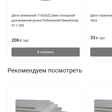
По ряду показателей ЦСП значительно превосходит ДСП и ДВП.
водопоглощения и разбухания по толщине.
Диск алмазный 115х2х22,2мм сплошной
Диск отрезно
для влажной резки Professional РемоКолор
Луга
По уровню физико-механических показателей плиты, выпускаем
37-1-203
конструкционного материала используют плиты ЦСП-1. По бо
производства, выпускаемые по ГОСТ 26816-86, не только не у
33
₽
/
шт.
206
₽
/
шт.
Наибольшее влияние на физико-механические показатели ЦС
В корзину
качество и количество применяемой древесины,
ее породный состав (в особенности содержание экстракт
Рекомендуем посмотреть
фракционный состав, плотность, пористость, деформативн
количество и качество минерального вяжущего - цемента, 
расход химических добавок и воды;
плотность и толщина плит;
технологические особенности производства (режимы твер