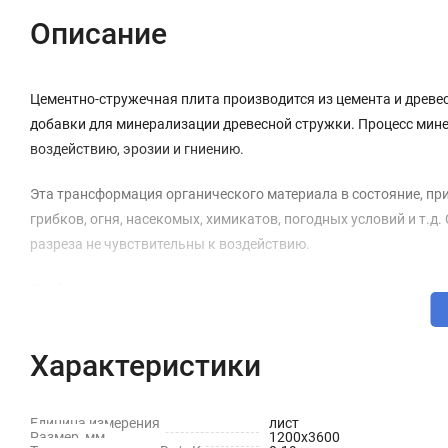
Описание
Цементно-стружечная плита производится из цемента и древе
добавки для минерализации древесной стружки. Процесс мин
воздействию, эрозии и гниению.
Эта трансформация органического материала в состояние, при
грибков, огня, насекомых, химикатов, погодных условий и т.д
разреза не чувствительны к воздействию.
Особенности
Прочность.
Характеристики
Экологически чистый материал. Во всем мире из него стр
подоконники и столешницы.
Единица измерения
лист
Стойкость к биологическим воздействиям: плиты не подв
Размер, мм
1200х3600