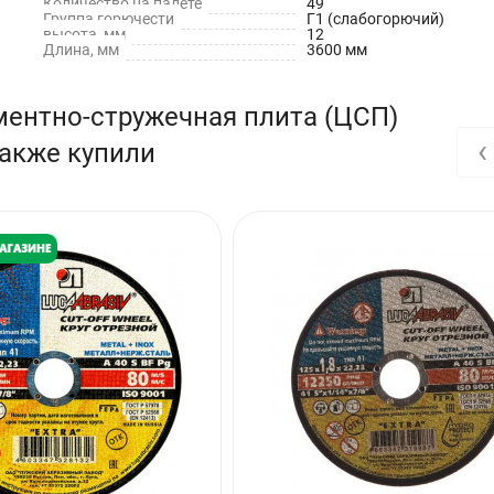
Количество на палете
49
Группа горючести
Г1 (слабогорючий)
высота, мм
12
ьных конструкциях - не менее 50 лет.
Длина, мм
3600 мм
ментно-стружечная плита (ЦСП)
‹
также купили
ловиях.
поверхностью. Возможно два вида конечной обработки: шлифованн
двух сторон) обычно далее подвергаются венированию или
профилированными
ют ЦСП, определяет области их применения и особенности эксплу
войства матричного материала и наполнителя древесины в виде с