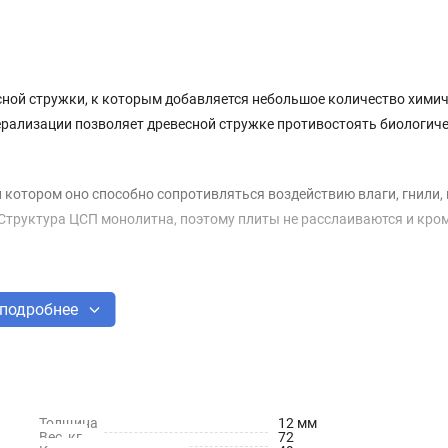
сной стружки, к которым добавляется небольшое количество хими
ерализации позволяет древесной стружке противостоять биологич
 котором оно способно сопротивляться воздействию влаги, гнили, 
. Структура ЦСП монолитна, поэтому плиты не расслаиваются и кро
подробнее
оят дома, внутренние перегородки в жилых помещениях, изготавли
Толщина
12 мм
ержены гниению, не поражаются грибком, противостоят воздейств
Вес, кг
72