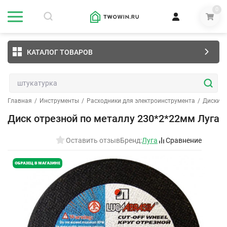
0
КАТАЛОГ ТОВАРОВ
Главная
/
Инструменты
/
Расходники для электроинструмента
/
Диски о
Диск отрезной по металлу 230*2*22мм Луга
Оставить отзыв
Бренд:
Луга
Сравнение