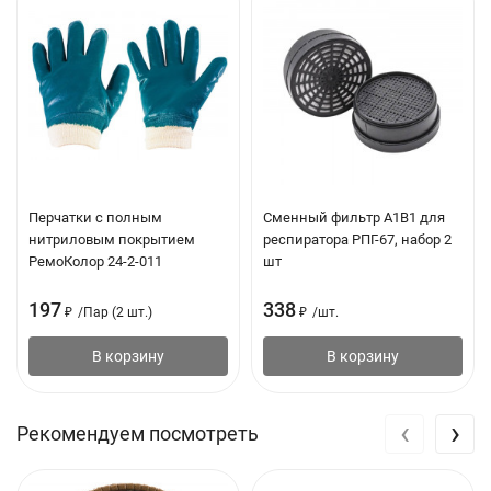
Толщина: 2 мм
Посадочный диаметр: 22 мм
Перчатки с полным
Сменный фильтр А1В1 для
нитриловым покрытием
респиратора РПГ-67, набор 2
РемоКолор 24-2-011
шт
197
338
₽
/
Пар (2 шт.)
₽
/
шт.
В корзину
В корзину
‹
›
Рекомендуем посмотреть