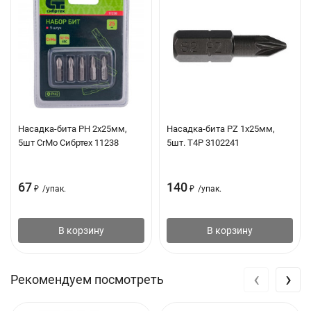
Насадка-бита PH 2х25мм,
Насадка-бита PZ 1х25мм,
5шт CrMo Сибртех 11238
5шт. T4P 3102241
67
140
₽
/
упак.
₽
/
упак.
В корзину
В корзину
‹
›
Рекомендуем посмотреть