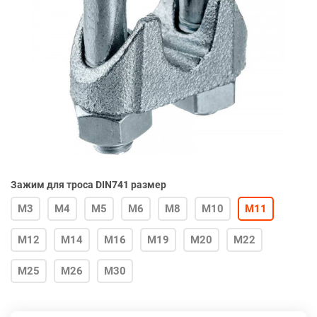
Зажим для троса DIN741 размер
М3
М4
М5
М6
М8
М10
М11
М12
М14
М16
М19
М20
М22
М25
М26
М30