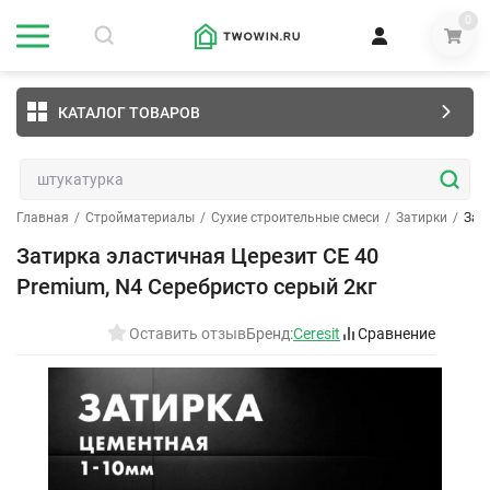
0
КАТАЛОГ ТОВАРОВ
Главная
/
Стройматериалы
/
Сухие строительные смеси
/
Затирки
/
Зат
Затирка эластичная Церезит CE 40
Premium, N4 Серебристо серый 2кг
Оставить отзыв
Бренд:
Ceresit
Сравнение