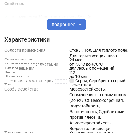
Свойства:
выпускается 38 цветов, включая белый;
подробнее
обладает усиленным противогрибковым эффектом
(формула "ТриоПротект МикроПротект");
Характеристики
водоотталкивающая (эффект Аквастатик);
Области применения
Стены, Пол, Для теплого пола,
новая формула содержит активную минеральную добавку
Для герметизации швов
Срок хранения
24 мес
Силика Актив, обеспечивающую легкость очистки плитки
Температура эксплуатации
от -50°С до +70°С
Тип помещения
для любых помещений
после затирания, высокую пластичность состава и
Вес, кг
2,2
Ширина шва
до 10 мм
стабильность цвета;
Цветовая гамма затирки
Серая, Серебристо-серый
Тип
Цементная
устойчива к загрязнению, легко моется;
Особые свойства
Морозостойкость,
Совмещение с теплым полом
эластичная, устойчива к деформациям;
(до +27°С), Высокопрочная,
Водостойкость,
обладает высокой стойкостью к истиранию;
Эластичность, С добавками
против плесени,
обладает высокой стойкостью цвета;
Атмосферостойкость,
Водоотталкивающая
идеально гладкая;
Тип основания
Керамическая плитка,