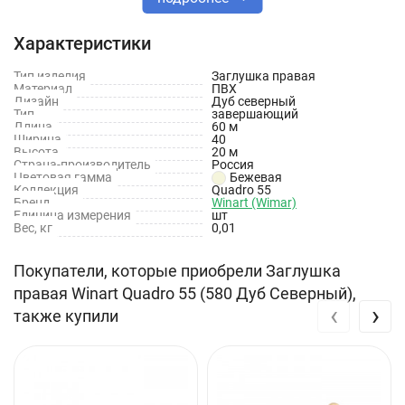
Заглушки изготовлены из качественного ПВХ.
Характеристики
Технические характеристики
Тип изделия
Заглушка правая
Материал
ПВХ
Коллекция: Quadro
Дизайн
Дуб северный
Тип
завершающий
Длина
60 м
Материал: ПВХ
Ширина
40
Высота
20 м
Высота: 55 мм
Страна-производитель
Россия
Цветовая гамма
Бежевая
Коллекция
Quadro 55
Цвет: Дуб Северный
Бренд
Winart (Wimar)
Единица измерения
шт
Палитра: Бежевый
Вес, кг
0,01
Покупатели, которые приобрели Заглушка
правая Winart Quadro 55 (580 Дуб Северный),
‹
›
также купили