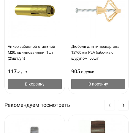
Анкер забивной стальной
Дюбель для гипсокартона
М20, оцинкованный, 1шт
12*60мм PLA бабочка с
(25шт/уп)
шурупом, 50шт
117
905
₽
/
шт.
₽
/
упак.
В корзину
В корзину
‹
›
Рекомендуем посмотреть