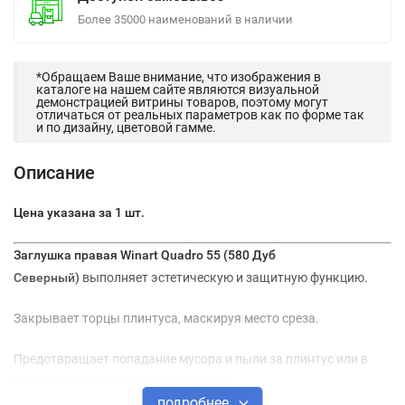
Более 35000 наименований в наличии
*Обращаем Ваше внимание, что изображения в
каталоге на нашем сайте являются визуальной
демонстрацией витрины товаров, поэтому могут
отличаться от реальных параметров как по форме так
и по дизайну, цветовой гамме.
Описание
Цена указана за 1 шт.
Заглушка правая Winart Quadro 55 (580 Дуб
Северный)
выполняет эстетическую и защитную функцию.
Закрывает торцы плинтуса, маскируя место среза.
Предотвращает попадание мусора и пыли за плинтус или в
расположенный в нем кабель-канал.
подробнее