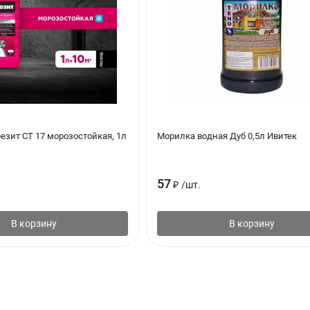
езит CT 17 морозостойкая, 1л
Морилка водная Дуб 0,5л Ивитек
57
₽
/
шт.
В корзину
В корзину