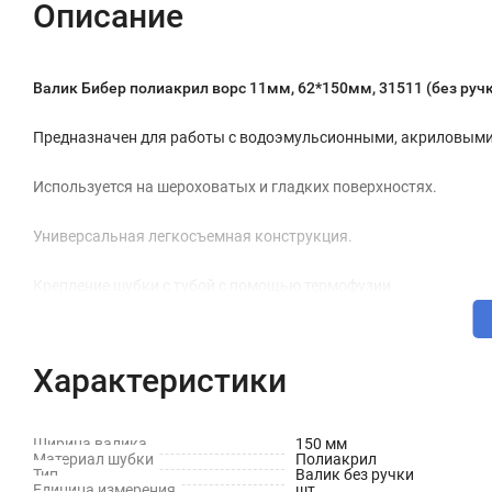
Описание
Валик Бибер полиакрил ворс 11мм, 62*150мм, 31511 (без руч
Предназначен для работы с водоэмульсионными, акриловыми
Используется на шероховатых и гладких поверхностях.
Универсальная легкосъемная конструкция.
Крепление шубки с тубой с помощью термофузии.
Технические характеристики
Характеристики
Ширина: 150 мм
Длина ворса: 11 мм
Ширина валика
150 мм
Материал шубки
Полиакрил
Диаметр: 62 мм
Тип
Валик без ручки
Единица измерения
шт