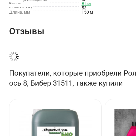
Материал валика: Полиакрил
Бренд
Biber
высота, мм
53
Длина, мм
150 м
Вес: 0.06 кг
Отзывы
Покупатели, которые приобрели Рол
ось 8, Бибер 31511, также купили