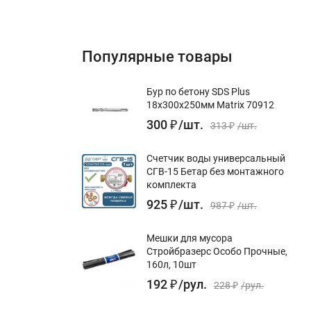
Популярные товары
Бур по бетону SDS Plus
18x300х250мм Matrix 70912
300
₽
/
шт.
313
₽
/
шт.
Счетчик воды универсальный
СГВ-15 Бетар без монтажного
комплекта
925
₽
/
шт.
987
₽
/
шт.
Мешки для мусора
Стройбразерс Особо Прочные,
160л, 10шт
192
₽
/
рул.
228
₽
/
рул.