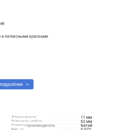
ки)
 и латексными красками.
подробнее
Длина ворса
11 мм
Толщина шубки
62 мм
Страна-производитель
Китай
Вес, кг
0.072