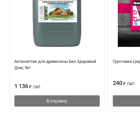
Антисептик для древесины Био Здоровый
Грунтовка Цер
Дом, 9кг
240
₽
/
шт.
1 136
₽
/
шт.
В корзину