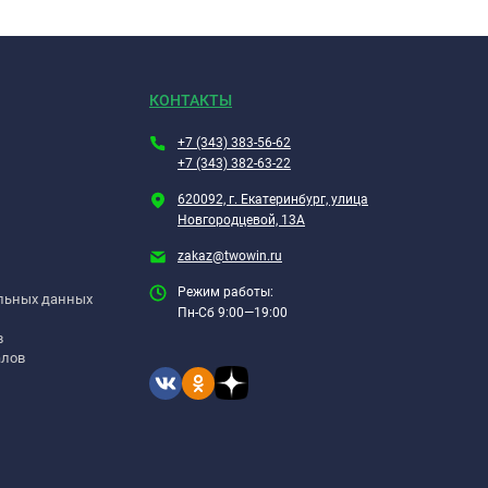
КОНТАКТЫ
+7 (343) 383-56-62
+7 (343) 382-63-22
620092, г. Екатеринбург, улица
Новгородцевой, 13А
zakaz@twowin.ru
Режим работы:
альных данных
Пн-Сб 9:00—19:00
в
алов