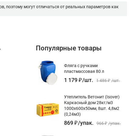
в, поэтому могут отличаться от реальных параметров как
Популярные товары
,
Фляга с ручками
пластмассовая 80 л
1 179
₽
/
шт.
1 486
₽
/
шт.
Утеплитель Ветонит (Isover)
Каркасный дом 28кг/м3
1000х600х50мм, 8шт. 4,8м2
(0,24м3)
869
₽
/
упак.
966
₽
/
упак.