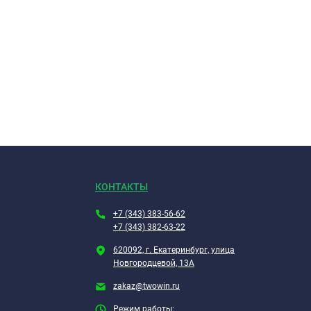
КОНТАКТЫ
+7 (343) 383-56-62
+7 (343) 382-63-22
620092, г. Екатеринбург, улица
Новгородцевой, 13А
zakaz@twowin.ru
Режим работы: