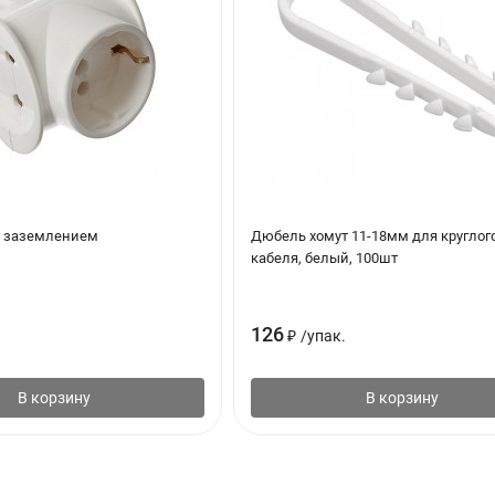
с заземлением
Дюбель хомут 11-18мм для круглог
кабеля, белый, 100шт
126
₽
/
упак.
В корзину
В корзину