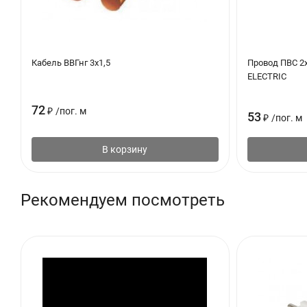
Кабель ВВГнг 3х1,5
Провод ПВС 2х
ELECTRIC
72
₽
/
пог. м
53
₽
/
пог. м
В корзину
Рекомендуем посмотреть