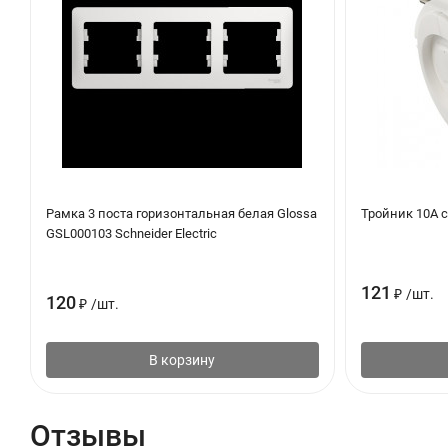
Рамка 3 поста горизонтальная белая Glossa
Тройник 10А 
GSL000103 Schneider Electric
121
₽
/
шт.
120
₽
/
шт.
В корзину
Отзывы