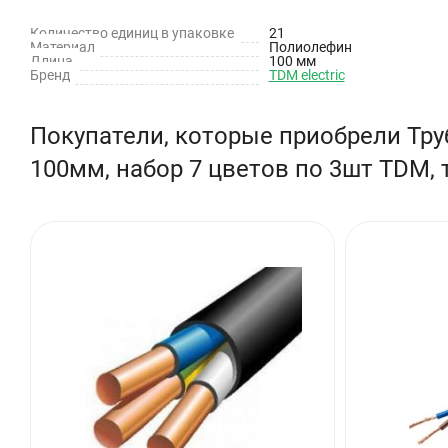
Серия: ТУТнг
Количество единиц в упаковке
21
Температура эксплуатации: От -55°С до +105°С
Материал
Полиолефин
Длина
100 мм
Бренд
TDM electric
Покупатели, которые приобрели Тру
100мм, набор 7 цветов по 3шт TDM,