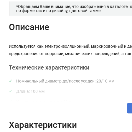
*Обращаем Ваше внимание, что изображения в каталоге н
по форме так и по дизайну, цветовой гамме.
Описание
Используется как электроизоляционный, маркировочный и д
предохранения от коррозии, механических повреждений, а так
Технические характеристики
Номинальный диаметр до/после усадки: 20/10 мм
Длина: 100 мм
Количество в упаковке: 21 шт
Цвет: Разноцветные
Характеристики
Материал: Полиолефин