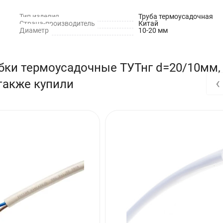
Тип изделия
Труба термоусадочная
Страна-производитель
Китай
Диаметр
10-20 мм
бки термоусадочные ТУТнг d=20/10мм,
‹
 также купили