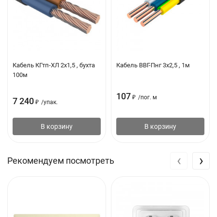
Кабель КГтп-ХЛ 2х1,5 , бухта
Кабель ВВГ-Пнг 3х2,5 , 1м
100м
107
₽
/
пог. м
7 240
₽
/
упак.
В корзину
В корзину
‹
›
Рекомендуем посмотреть