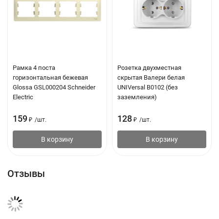
Рамка 4 поста
Розетка двухместная
горизонтальная бежевая
скрытая Валери белая
Glossa GSL000204 Schneider
UNIVersal B0102 (без
Electric
заземления)
159
128
₽
/
шт.
₽
/
шт.
В корзину
В корзину
Отзывы