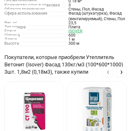
Объем упаковки
0.18 м³
Количество штук в упаковке
3
Области применения
Стены, Пол, Фасад
Сфера использования
Фасад (штукатурка), Фасад
(вентилируемый), Стены, Пол
Вес, кг
23,5
Тип товара
Плита
Бренд
ISOVER
Ширина
600
Длина
1 м
Высота
300 м
Покупатели, которые приобрели Утеплитель
Ветонит (Isover) Фасад 130кг/м3 (100*600*1000)
‹
›
3шт. 1,8м2 (0,18м3), также купили