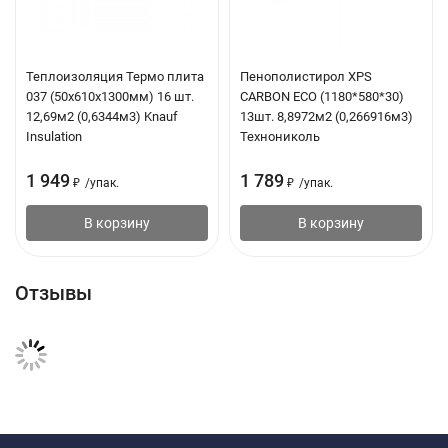
Теплоизоляция Термо плита
Пенополистирол XPS
037 (50х610х1300мм) 16 шт.
CARBON ECO (1180*580*30)
12,69м2 (0,6344м3) Knauf
13шт. 8,8972м2 (0,266916м3)
Insulation
Технониколь
1 949
1 789
₽
/
упак.
₽
/
упак.
В корзину
В корзину
Отзывы