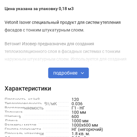
Цена указана за упаковку 0,18 м3
Vetonit Isover специальный продукт для систем утепления
фасадов с тонким штукатурным слоем.
Ветонит Изовер предназначен для создания
теплоизоляционного слоя в фасадных системах с тонким
наружным штукатурным слоем. Используется для создания
противопожарных рассечек и полос для обрамления дверных
подробнее
и оконных проемов.
Характеристики
В целях минимизации проявления фенольных пятен на фасаде
здания с СФТК на продукте введена дополнительная
Плотность, кг/м3
120
маркировка (пр-во г. Челябинск). Крепить плиту к стене
Теплопроводность, Вт/мК
0.036
Воспламеняемость
Г1 - НГ
следует маркированной стороной. Соответствующая
Толщина
100 мм
Ширина
600
информация указана на этикетке.
Длина
1000 мм
Размеры матов
1000x600 мм
Группа горючести
НГ (негорючий)
Площадь упаковки
1.8 кв. м.