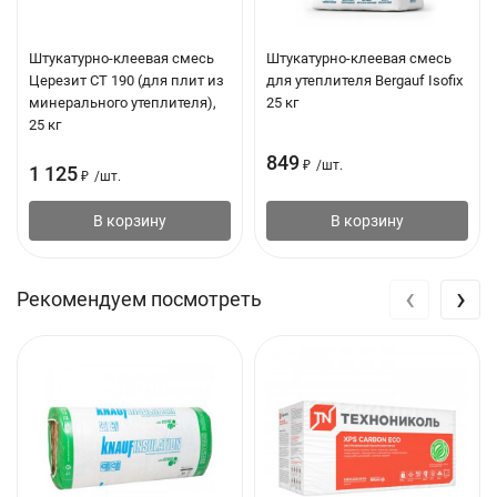
Штукатурно-клеевая смесь
Штукатурно-клеевая смесь
Церезит CT 190 (для плит из
для утеплителя Bergauf Isofix
минерального утеплителя),
25 кг
25 кг
849
₽
/
шт.
1 125
₽
/
шт.
В корзину
В корзину
‹
›
Рекомендуем посмотреть