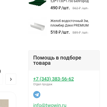
5,8*1130*1750 Белгород
490
₽
/
шт.
562
₽
/
шт.
Желоб водосточный 3м,
пломбир Деке PREMIUM
518
₽
/
шт.
589
₽
/
шт.
Помощь в подборе
товара
 (при
0
›
+7 (343) 383-56-62
сторону
Отдел продаж
info@twowin.ru