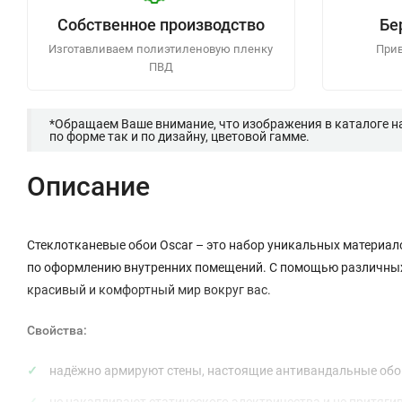
Собственное производство
Бе
Изготавливаем полиэтиленовую пленку
Прив
ПВД
*Обращаем Ваше внимание, что изображения в каталоге н
по форме так и по дизайну, цветовой гамме.
Описание
Стеклотканевые обои Oscar – это набор уникальных матери
по оформлению внутренних помещений. С помощью различных ф
красивый и комфортный мир вокруг вас.
Свойства:
надёжно армируют стены, настоящие антивандальные обо
не накапливают статического электричества и не притяги