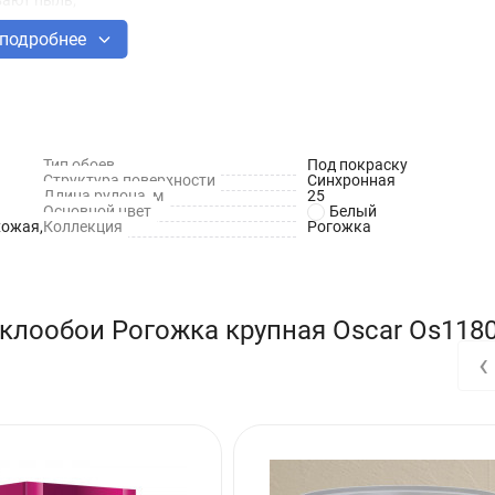
подробнее
оверхности;
Тип обоев
Под покраску
Структура поверхности
Синхронная
Длина рулона, м
25
Основной цвет
Белый
хожая,
Коллекция
Рогожка
 прогрунтуйте грунтовкой Oscar или аналогами;
0 см с учётом раппорта и последующей подгонки фактурного рисунка
клообои Рогожка крупная Oscar Os118
‹
ым или механизированным способом на ширину не более 1,5 полотен
тены) или параллельность стенам (на потолок), учитывая лицевую 
рного рисунка
риглаживайте, захватывая шпателем два соседних полотна
жимая полотно шпателем