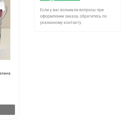
Если у вас возникли вопросы при
оформлении заказа, обратитесь по
указанному контакту.
зелина
Клей для стеклообоев QUELYD 500 гр
Клей 
1 045
297
₽
/
шт.
В корзину