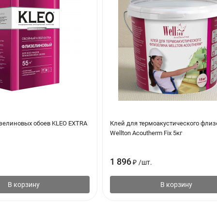
я с интервалом в 12 часов
струмент
зелиновых обоев KLEO EXTRA
Клей для термоакустического фли
Wellton Acoutherm Fix 5кг
1 896
₽
/
шт.
В корзину
В корзину