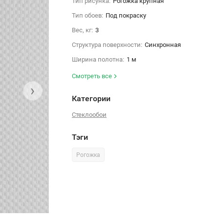
Тип рисунка:
Рогожка крупная
Тип обоев:
Под покраску
Вес, кг:
3
Структура поверхности:
Синхронная
Ширина полотна:
1 м
Смотреть все
›
Категории
Стеклообои
Тэги
Рогожка