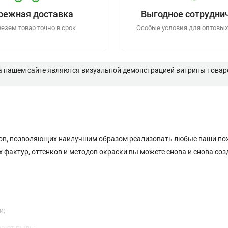
режная доставка
Выгодное сотрудни
езем товар точно в срок
Особые условия для оптовых
а нашем сайте являются визуальной демонстрацией витрины товаро
алов, позволяющих наилучшим образом реализовать любые ваши п
актур, оттенков и методов окраски вы можете снова и снова соз
и;
вают пыль;