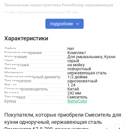
Технические характеристики РемоКолор нержавеющая
сталь, керамический картридж 40 мм
подробнее
Материал корпуса: нержавеющая сталь
Тип смесителя: однорычажный
Характеристики
Длина излива, мм: 195
Лейка
Нет
Единица измерения
Комплект
Переключатель на фильтр: нет
Назначение
Для умывальника, Кухня
Цвет
серый
Тип монтажа
на мойку
Покрытие: нержавеющая сталь
Излив
поворотный
Материал
нержавеющая сталь
Поворотный излив: да
Присоединительный диаметр
1/2 дюйма
Тип смесителя
однозахватный
Вес, кг
1.24
Лейка: нет
Страна-производитель
Китай
Высота
242 мм
Встраиваемый: нет
Тип товара
Смеситель
Бренд
RemoColor
Диаметр картриджа , мм: 40
Покупатели, которые приобрели Смеситель для
Запорный клапан: керамический картридж
кухни одноручный, нержавеющая сталь
Выдвижной излив: нет
‹
›