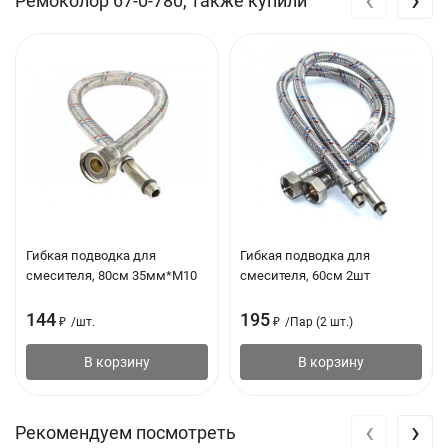
Ремоколор 67-0-780, также купили
Термостат: нет
Аэратор: да
Форма излива воды: традиционная
Назначение: для кухни
Стиль: современный
Тип установки: настольный/на раковину
Высота смесителя, мм: 242
Гибкая подводка для
Гибкая подводка для
Форма смесителя: округлая
смесителя, 80см 35мм*М10
смесителя, 60см 2шт
Тип крепления: на гайку
144
195
₽
/
шт.
₽
/
Пар (2 шт.)
Подводка в комплекте: гибкая
В корзину
В корзину
Гибкий излив: нет
Высота излива, мм: 192
‹
›
Рекомендуем посмотреть
Вес нетто, кг: 1,24