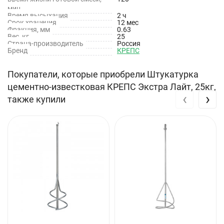
мин
Время высыхания
2 ч
Наименование показателя
Нормируемые
Срок хранения
12 мес
Фракция, мм
0.63
значения
Вес, кг
25
Страна-производитель
Россия
Бренд
КРЕПС
Максимальная фракция
0.63 мм
Покупатели, которые приобрели Штукатурка
цементно-известковая КРЕПС Экстра Лайт, 25кг,
‹
›
также купили
Расход материала
14 кг/ м²/на 10 мм
слоя
Количество воды:
0.19 - 0.23 л
- 1 кг
4.75 - 5.75 л
- 30 кг (мешок)