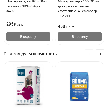
Миксер насадка 100х450мм,
Миксер насадка 140х590мм
хвостовик SDS+ Сибртех
для краски и смесей,
Подвижность
Пк3
84777
хвостовик М14 РемоКолор
18-2-214
295
₽
/
шт.
453
Время пригодности раствора к
2 часа
₽
/
шт.
использованию, не менее
В корзину
В корзину
‹
›
Минимальная толщина слоя
5 мм
Рекомендуем посмотреть
Максимальная толщина слоя при
15 мм (локально
однослойном выравнивании
до 30 мм)
Температура применения
от +5°С до +30°С