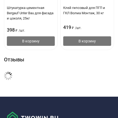
Прочность на сжатие в возрасте 28
1.0 МПа (М10)
Штукатурка цементная
Клей гипсовый для ПГП и
суток, не менее
Bergauf Unter Bau для фасада
ГКЛ Волма Монтаж, 30 кг
и цоколя, 25кг
419
₽
/
шт.
398
₽
/
шт.
Морозостойкость затвердевшего
35 циклов (F35)
раствора, не менее
В корзину
В корзину
Прочность сцепления с основанием
0.3 МПа
Отзывы
(адгезия), не менее
Срок хранения
12 месяцев с даты
изготовления
Фасовка
25 кг