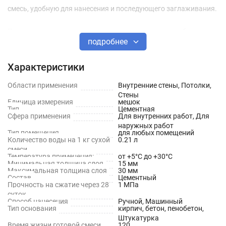
смесь, удобную для нанесения и последующего заглаживания.
Применяется для выравнивания стен и потолков по бетонным,
подробнее
кирпичным, газо- и пенобетонным основаниям, по цементным
и цементно-известковым штукатуркам. Для внутренних и
Характеристики
наружных работ. Для ручного и механизированного
нанесения.
Области применения
Внутренние стены, Потолки,
Стены
Единица измерения
мешок
Свойства
Тип
Цементная
Сфера применения
Для внутренних работ, Для
Пластичная и удобная в работе / Легко заглаживается
наружных работ
Тип помещения
для любых помещений
Количество воды на 1 кг сухой
0.21 л
Применяется с противоморозной добавкой
смеси
Температура применения:
от +5°С до +30°С
Обладает санирующими свойствами
Минимальная толщина слоя
15 мм
Максимальная толщина слоя
30 мм
Состав
Цементный
Для внутренних и наружных работ
Прочность на сжатие через 28
1 МПа
суток
Для механизированного и ручного нанесения
Способ нанесения
Ручной, Машинный
Тип основания
кирпич, бетон, пенобетон,
Характеристики
Штукатурка
Время жизни готовой смеси,
120