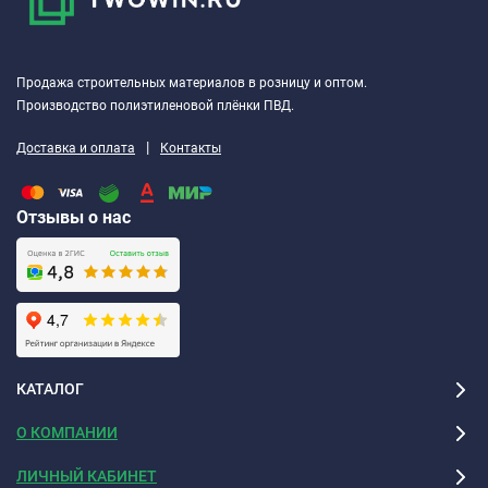
Подготовка основания
Продажа строительных материалов в розницу и оптом.
Производство полиэтиленовой плёнки ПВД.
Основание должно быть ровным, прочным и не должно
подвергаться усадке или деформации.
|
Доставка и оплата
Контакты
Предварительно основание необходимо очистить от пыли,
грязи, жиров и других веществ, снижающих адгезию.
Отзывы о нас
Непрочные участки поверхности и отслоения необходимо
удалить.
Перед оштукатуриванием большие неровности (выбоины,
трещины и т.д.) предварительно должны быть заполнены
этим же составом.
КАТАЛОГ
Непосредственно перед нанесением основание
О КОМПАНИИ
необходимо смочить водой или обработать грунтовочным
составом.
ЛИЧНЫЙ КАБИНЕТ