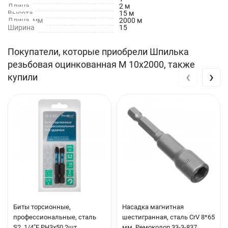
Длина
2 м
Высота
15 м
Длина, мм
2000 м
Ширина
15
Покупатели, которые приобрели Шпилька
резьбовая оцинкованная М 10х2000, также
‹
›
купили
Биты торсионные,
Насадка магнитная
профессиональные, сталь
шестигранная, сталь CrV 8*65
S2, 1/4"E PH3х50 2шт.
мм, Ремоколор 33-3-837