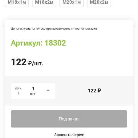
М18х1м
М18х2м
М20х1м
М20х2м
М22х1м
М24х1м
М24х2м
М27х1м
М30х1м
Цены актуальны только при заказе через интернет-магазин
Артикул:
18302
122
₽
/
шт.
мин.
122
₽
1
шт.
Под заказ
Заказать через: