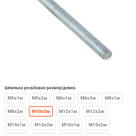
Шпилька резьбовая размер/длина
М5х1м
М5х2м
М6х1м
М6х2м
М8х1м
М8х2м
М10х2м
М12х1м
М12х2м
М14х1м
М14х2м
М16х1м
М16х2м