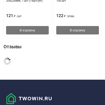
20х220мм, 1 шт (15шт/уп)
100 шт
121
122
₽
/
шт.
₽
/
упак.
В корзину
В корзину
Отзывы